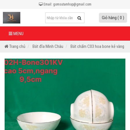
Email: gomsutamhop@gmail.com
Giỏ hàng ( 0 )
MENU
Trang chủ
Bát đĩa Minh Châu
Bát chấm C03 hoa bone kẻ vàng