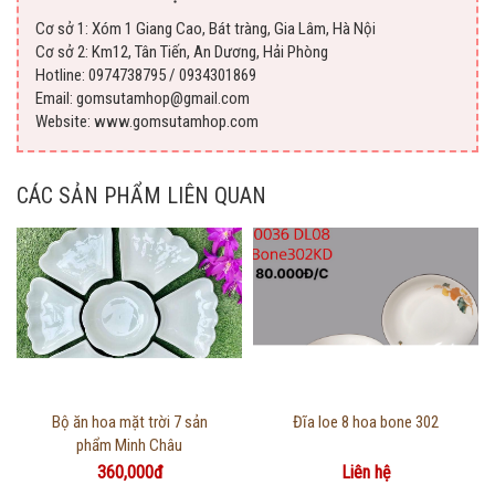
Cơ sở 1: Xóm 1 Giang Cao, Bát tràng, Gia Lâm, Hà Nội
Cơ sở 2: Km12, Tân Tiến, An Dương, Hải Phòng
Hotline: 0974738795 / 0934301869
Email: gomsutamhop@gmail.com
Website: www.gomsutamhop.com
CÁC SẢN PHẨM LIÊN QUAN
Thông tin chi tiết
Thông tin chi tiết
Bộ ăn hoa mặt trời 7 sản
Đĩa loe 8 hoa bone 302
phẩm Minh Châu
360,000đ
Liên hệ