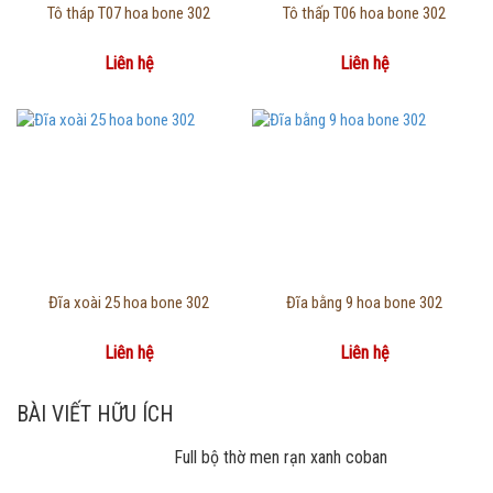
Thông tin chi tiết
Thông tin chi tiết
Tô tháp T07 hoa bone 302
Tô thấp T06 hoa bone 302
Liên hệ
Liên hệ
Thông tin chi tiết
Thông tin chi tiết
Đĩa xoài 25 hoa bone 302
Đĩa bằng 9 hoa bone 302
Liên hệ
Liên hệ
BÀI VIẾT HỮU ÍCH
Full bộ thờ men rạn xanh coban