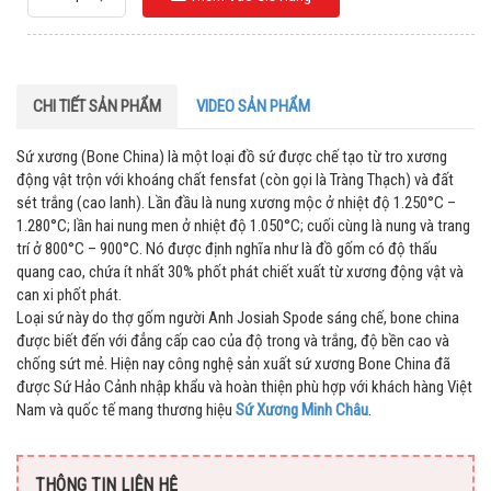
CHI TIẾT SẢN PHẨM
VIDEO SẢN PHẨM
Sứ xương (Bone China) là một loại đồ sứ được chế tạo từ tro xương
động vật trộn với khoáng chất fensfat (còn gọi là Tràng Thạch) và đất
sét trắng (cao lanh). Lần đầu là nung xương mộc ở nhiệt độ 1.250°C –
1.280°C; lần hai nung men ở nhiệt độ 1.050°C; cuối cùng là nung và trang
trí ở 800°C – 900°C. Nó được định nghĩa như là đồ gốm có độ thấu
quang cao, chứa ít nhất 30% phốt phát chiết xuất từ xương động vật và
can xi phốt phát.
Loại sứ này do thợ gốm người Anh Josiah Spode sáng chế, bone china
được biết đến với đẳng cấp cao của độ trong và trắng, độ bền cao và
chống sứt mẻ. Hiện nay công nghệ sản xuất sứ xương Bone China đã
được Sứ Hảo Cảnh nhập khẩu và hoàn thiện phù hợp với khách hàng Việt
Nam và quốc tế mang thương hiệu
Sứ Xương Minh Châu
.
THÔNG TIN LIÊN HỆ