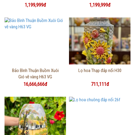
1,199,999đ
1,199,999đ
Thông tin chi tiết
Thông tin chi tiết
Bảo Bình Thuận Buồm Xuôi
Lọ hoa Thạp đắp nổi H30
Gió vẽ vàng H63 VG
16,666,666đ
711,111đ