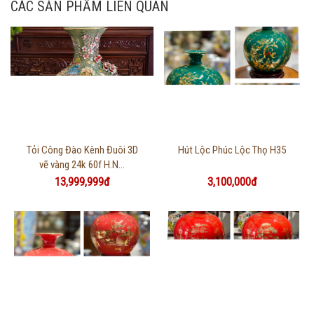
CÁC SẢN PHẨM LIÊN QUAN
Thông tin chi tiết
Thông tin chi tiết
Tỏi Công Đào Kênh Đuôi 3D
Hút Lộc Phúc Lộc Thọ H35
vẽ vàng 24k 60f H.N...
13,999,999đ
3,100,000đ