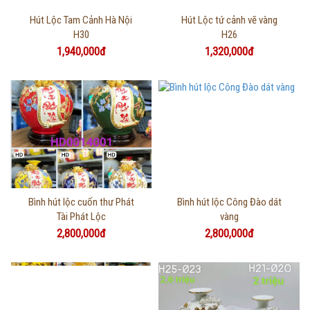
Thông tin chi tiết
Thông tin chi tiết
Hút Lộc Tam Cảnh Hà Nội
Hút Lộc tứ cảnh vẽ vàng
H30
H26
1,940,000đ
1,320,000đ
Thông tin chi tiết
Thông tin chi tiết
Bình hút lộc cuốn thư Phát
Bình hút lộc Công Đào dát
Tài Phát Lộc
vàng
2,800,000đ
2,800,000đ