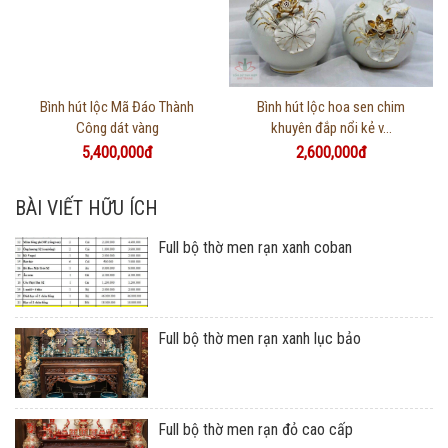
Thông tin chi tiết
Thông tin chi tiết
Bình hút lộc Mã Đáo Thành
Bình hút lộc hoa sen chim
Công dát vàng
khuyên đắp nổi kẻ v...
5,400,000đ
2,600,000đ
BÀI VIẾT HỮU ÍCH
Full bộ thờ men rạn xanh coban
Full bộ thờ men rạn xanh lục bảo
Full bộ thờ men rạn đỏ cao cấp