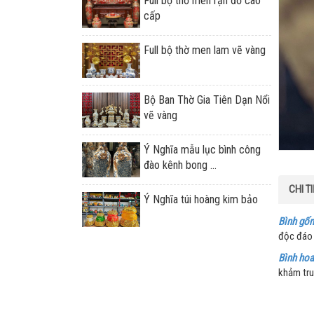
Full bộ thờ men rạn đỏ cao
cấp
Full bộ thờ men lam vẽ vàng
Bộ Ban Thờ Gia Tiên Dạn Nổi
vẽ vàng
Ý Nghĩa mẫu lục bình công
đào kênh bong ...
CHI T
Ý Nghĩa túi hoàng kim bảo
Bình gố
độc đáo
Bình hoa
khảm tru