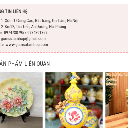
G TIN LIÊN HỆ
 1: Xóm 1 Giang Cao, Bát tràng, Gia Lâm, Hà Nội
 2: Km12, Tân Tiến, An Dương, Hải Phòng
ne: 0974738795 / 0934301869
l: gomsutamhop@gmail.com
ite: www.gomsutamhop.com
SẢN PHẨM LIÊN QUAN