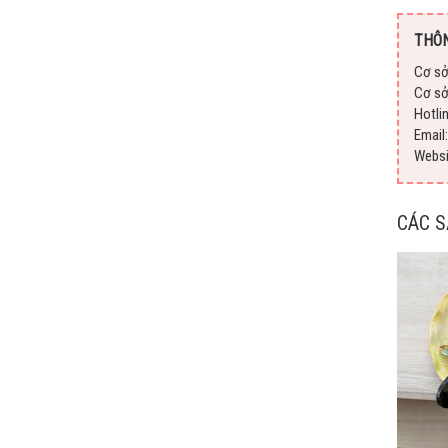
THÔN
Cơ sở
Cơ sở
Hotli
Emai
Webs
CÁC 