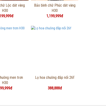
g tin chi tiết
Thông tin chi tiết
chữ Lộc dát vàng
Bảo bình chữ Phúc dát vàng
H30
H30
199,999đ
1,199,999đ
g tin chi tiết
Thông tin chi tiết
chuông men trơn
Lọ hoa chuông đắp nổi 26f
H30
99,999đ
388,888đ