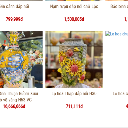
Thông tin chi tiết
Thông tin chi tiết
Thôn
Đĩa cảnh đắp nổi
Nậm rượu đắp nổi chữ Lộc
Bảo bình 
799,999đ
1,500,005đ
1,
Thông tin chi tiết
Thông tin chi tiết
Thôn
ình Thuận Buồm Xuôi
Lọ hoa Thạp đắp nổi H30
Lọ hoa 
ió vẽ vàng H63 VG
16,666,666đ
711,111đ
4