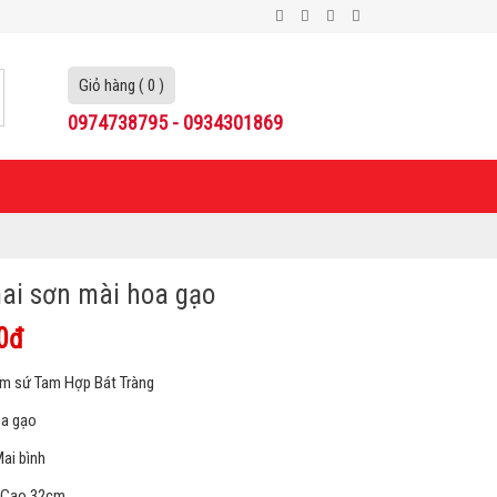
Giỏ hàng ( 0 )
0974738795 - 0934301869
ai sơn mài hoa gạo
0đ
ốm sứ Tam Hợp Bát Tràng
oa gạo
Mai bình
: Cao 32cm