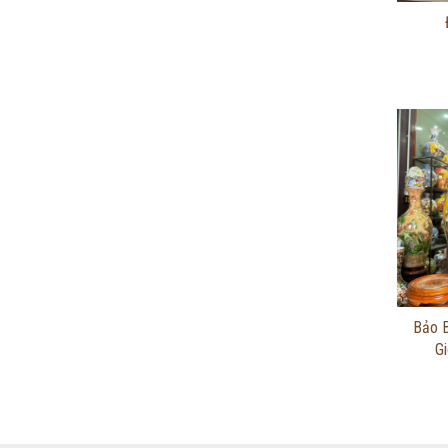
Bảo B
G