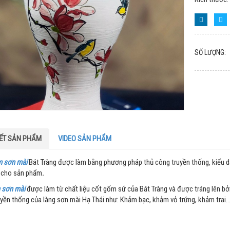
SỐ LƯỢNG:
IẾT SẢN PHẨM
VIDEO SẢN PHẨM
m sơn mài
Bát Tràng được làm bằng phương pháp thủ công truyền thống, kiểu dá
 cho sản phẩm
.
 sơn mài
được làm từ chất liệu cốt gốm sứ của Bát Tràng và được tráng lên bởi
yền thống của làng sơn mài Hạ Thái như: Khảm bạc, khảm vỏ trứng, khảm trai