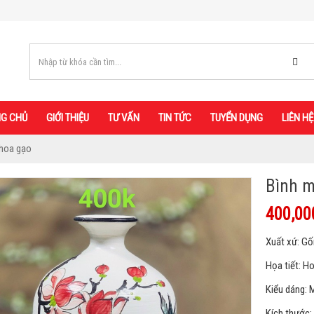
G CHỦ
GIỚI THIỆU
TƯ VẤN
TIN TỨC
TUYỂN DỤNG
LIÊN HỆ
 hoa gạo
Bình m
400,00
Xuất xứ: G
Họa tiết: H
Kiểu dáng: 
Kích thước