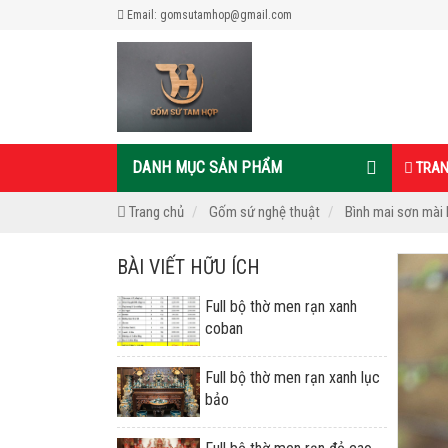
Email: gomsutamhop@gmail.com
DANH MỤC SẢN PHẨM
TRAN
Trang chủ
Gốm sứ nghệ thuật
Bình mai sơn mài
BÀI VIẾT HỮU ÍCH
Full bộ thờ men rạn xanh
coban
Full bộ thờ men rạn xanh lục
bảo