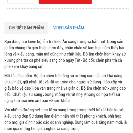
CHI TIẾT SẢN PHẨM
VIDEO SẢN PHẨM
Bạn đang tìm kiếm bộ ấm trà kiểu Âu sang trọng và bắt mắt. Dòng sản
phẩm chúng tôi giới thiệu dưới đây, chắc chắn sẽ làm bạn cảm thấy hài
lòng về kiểu dáng, mẫu mã cũng như chất liệu. Bộ ấm chén kèm khay sứ
xương pha trà cà phê siêu sang cho ngày Tết- Bộ cốc chén pha trà cà
phê kèm khay bằng sứ
Mô tả sản phẩm: Bộ ấm chén trà bằng sứ xương cao cấp có khả năng
chịu nhiệt, giữ nhiệt tốt và rất an toàn cho người sử dụng. Hộp xốp và
giấy bảo vệ đẹp Hoa văn trang nhã và giản dị. Bộ ấm chén sứ xương cao
cấp: Chất liệu sứ sáng , bóng, mỏng và rất nhẹ. Không có họa tiết sử
dụng kim loại nên an toàn về sức khỏe.
Với những đường nét tinh tế và sang trọng trong thiết kế rất tiện lợi với
kiểu dáng đẹp Sử dụng làm điểm nhấn nội thất phòng khách, phù hợp
cho mọi gia đình hoặc các doanh nghiệp. Dùng làm quà tặng năm mới, là
món quà mừng tân gia ý nghĩa và sang trọng