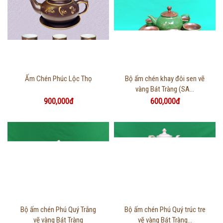
Thông tin chi tiết
Thông tin chi tiết
Ấm Chén Phúc Lộc Thọ
Bộ ấm chén khay đôi sen vẽ
vàng Bát Tràng (SA...
900,000đ
600,000đ
Thông tin chi tiết
Thông tin chi tiết
Bộ ấm chén Phú Quý Trắng
Bộ ấm chén Phú Quý trúc tre
vẽ vàng Bát Tràng
vẽ vàng Bát Tràng...