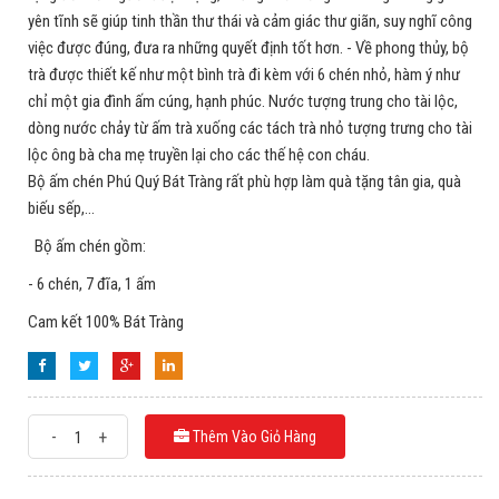
yên tĩnh sẽ giúp tinh thần thư thái và cảm giác thư giãn, suy nghĩ công
việc được đúng, đưa ra những quyết định tốt hơn. - Về phong thủy, bộ
trà được thiết kế như một bình trà đi kèm với 6 chén nhỏ, hàm ý như
chỉ một gia đình ấm cúng, hạnh phúc. Nước tượng trung cho tài lộc,
dòng nước chảy từ ấm trà xuống các tách trà nhỏ tượng trưng cho tài
lộc ông bà cha mẹ truyền lại cho các thế hệ con cháu.
Bộ ấm chén Phú Quý Bát Tràng rất phù hợp làm quà tặng tân gia, quà
biếu sếp,...
Bộ ấm chén gồm:
- 6 chén, 7 đĩa, 1 ấm
Cam kết 100% Bát Tràng
-
+
Thêm Vào Giỏ Hàng