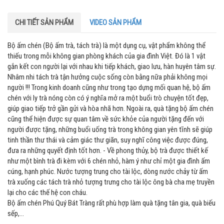
CHI TIẾT SẢN PHẨM
VIDEO SẢN PHẨM
Bộ ấm chén (Bộ ấm trà, tách trà) là một dụng cụ, vật phẩm không thể
thiếu trong mỗi không gian phòng khách của gia đình Việt. Đó là 1 vật
gắn kết con người lại với nhau khi tiếp khách, giao lưu, hàn huyên tâm sự.
Nhâm nhi tách trà tận hưởng cuộc sống còn bằng nữa phải không mọi
người !!! Trong kinh doanh cũng như trong tạo dựng mối quan hệ, bộ ấm
chén với ly trà nóng còn có ý nghĩa mở ra một buổi trò chuyện tốt đẹp,
giúp giao tiếp trở gần gửi và hòa nhã hơn. Ngoài ra, quà tặng bộ ấm chén
cũng thể hiện được sự quan tâm về sức khỏe của người tặng đến với
người được tặng, những buổi uống trà trong không gian yên tĩnh sẽ giúp
tinh thần thư thái và cảm giác thư giãn, suy nghĩ công việc được đúng,
đưa ra những quyết định tốt hơn. - Về phong thủy, bộ trà được thiết kế
như một bình trà đi kèm với 6 chén nhỏ, hàm ý như chỉ một gia đình ấm
cúng, hạnh phúc. Nước tượng trung cho tài lộc, dòng nước chảy từ ấm
trà xuống các tách trà nhỏ tượng trưng cho tài lộc ông bà cha mẹ truyền
lại cho các thế hệ con cháu.
Bộ ấm chén Phú Quý Bát Tràng rất phù hợp làm quà tặng tân gia, quà biếu
sếp,...