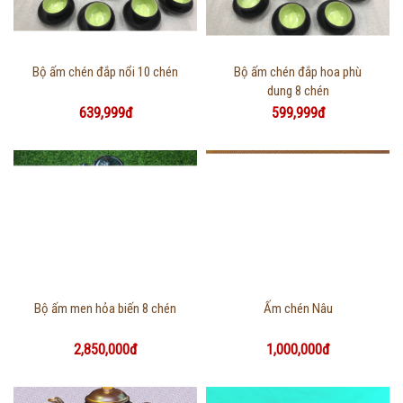
Thông tin chi tiết
Thông tin chi tiết
Bộ ấm chén đắp nổi 10 chén
Bộ ấm chén đắp hoa phù
dung 8 chén
639,999đ
599,999đ
Thông tin chi tiết
Thông tin chi tiết
Bộ ấm men hỏa biến 8 chén
Ấm chén Nâu
2,850,000đ
1,000,000đ