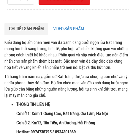
CHI TIẾT SẢN PHẨM
VIDEO SẢN PHẨM
Kiểu dáng bộ ấm chén men vân đá xanh dáng bưởi ngọn lửa Bát Tràng
mang hơi thở sang trọng, tinh tế, phù hợp với nhiều không gian với những
phong cách thiết kế khác nhau. Phần quai và nắp cách điệu tạo nên điểm
nhấn cho sản phẩm thêm bắt mắt. Sắc men vân đá đầy độc đáo cùng
hoạ tiết vẽ vàng khiến sản phẩm trở nên nổi bật và thu hút hơn.
Từ hàng trăm năm nay, gốm sứ Bát Tràng được ưa chuộng còn nhờ vào ý
nghĩa phong thủy độc đáo. Bộ ấm chén men vân đá xanh dáng bưởi ngọn
lửa giúp cân bằng những nguồn năng lượng, hội tụ sinh khí đất trời, mang
lại may mắn cho gia chủ.
THÔNG TIN LIÊN HỆ
Cơ sở 1: Xóm 1 Giang Cao, Bát tràng, Gia Lâm, Hà Nội
Cơ sở 2: Km12, Tân Tiến, An Dương, Hải Phòng
Hotline: 0974738795 / 0934301869