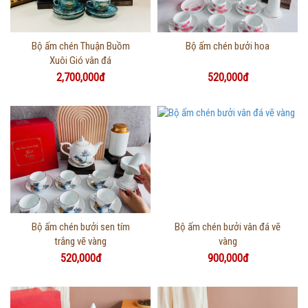
Thông tin chi tiết
Thông tin chi tiết
Bộ ấm chén Thuận Buồm
Bộ ấm chén bưởi hoa
Xuôi Gió vân đá
2,700,000đ
520,000đ
Thông tin chi tiết
Thông tin chi tiết
Bộ ấm chén bưởi sen tím
Bộ ấm chén bưởi vân đá vẽ
trắng vẽ vàng
vàng
520,000đ
900,000đ