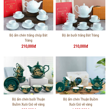
Thông tin chi tiết
Thông tin chi tiết
Bộ ấm chén trắng chóp Bát
Bộ ăn bưởi trắng Bát Tràng
Tràng
210,000đ
210,000đ
Thông tin chi tiết
Thông tin chi tiết
Bộ ấm chén bưởi Thuận
Bộ ấm chén Thuận Buồm
Buồm Xuôi Gió vẽ vàng
Xuôi Gió vẽ vàng