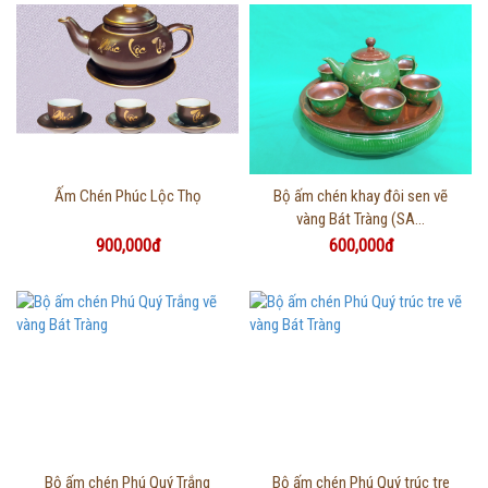
Thông tin chi tiết
Thông tin chi tiết
Ấm Chén Phúc Lộc Thọ
Bộ ấm chén khay đôi sen vẽ
vàng Bát Tràng (SA...
900,000đ
600,000đ
Thông tin chi tiết
Thông tin chi tiết
Bộ ấm chén Phú Quý Trắng
Bộ ấm chén Phú Quý trúc tre