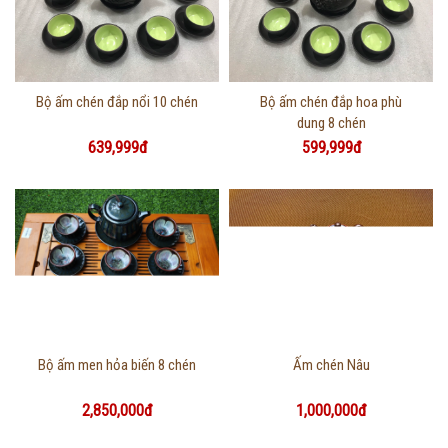
Thông tin chi tiết
Thông tin chi tiết
Bộ ấm chén đắp nổi 10 chén
Bộ ấm chén đắp hoa phù
dung 8 chén
639,999đ
599,999đ
Thông tin chi tiết
Thông tin chi tiết
Bộ ấm men hỏa biến 8 chén
Ấm chén Nâu
2,850,000đ
1,000,000đ