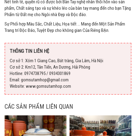
Nét tinh tê, quyến rũ có được bởi Bàn Tay nghệ nhân thổi hồn vào sản
phẩm, Chất sáng tạo và sự khéo léo của bàn tay mang đến cho bạn Tặng
Phẩm từ Đất mẹ cho Ngôi nhà Đẹp và Độc đáo.
Sự Phối hợp Màu Sắc, Chất Liệu, Họa tiết … Mang đến Một Sản Phẩm
Trang trí Độc Đáo, Tuyệt Đẹp cho không gian Của Riêng BẠn.
THÔNG TIN LIÊN HỆ
Cơ sở 1: Xóm 1 Giang Cao, Bát tràng, Gia Lâm, Hà Nội
Cơ sở 2: Km12, Tân Tiến, An Dương, Hải Phòng
Hotline: 0974738795 / 0934301869
Email: gomsutamhop@gmail.com
Website: www.gomsutamhop.com
CÁC SẢN PHẨM LIÊN QUAN