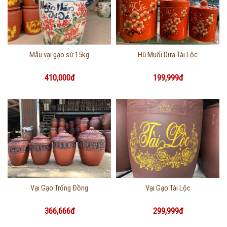
Thông tin chi tiết
Thông tin chi tiết
Mẫu vại gạo sứ 15kg
Hũ Muối Dưa Tài Lộc
410,000đ
199,999đ
Thông tin chi tiết
Thông tin chi tiết
Vại Gạo Trống Đồng
Vại Gạo Tài Lộc
366,666đ
299,999đ