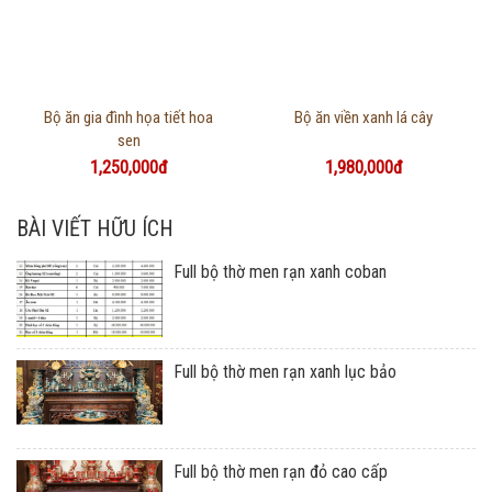
Thông tin chi tiết
Thông tin chi tiết
Bộ ăn gia đình họa tiết hoa
Bộ ăn viền xanh lá cây
sen
1,250,000đ
1,980,000đ
BÀI VIẾT HỮU ÍCH
Full bộ thờ men rạn xanh coban
Full bộ thờ men rạn xanh lục bảo
Full bộ thờ men rạn đỏ cao cấp