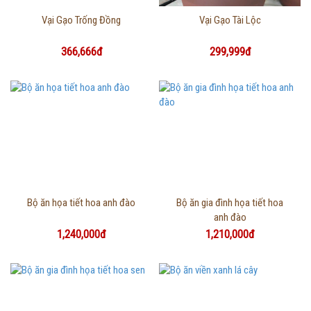
Thông tin chi tiết
Thông tin chi tiết
Vại Gạo Trống Đồng
Vại Gạo Tài Lộc
366,666đ
299,999đ
Thông tin chi tiết
Thông tin chi tiết
Bộ ăn họa tiết hoa anh đào
Bộ ăn gia đình họa tiết hoa
anh đào
1,240,000đ
1,210,000đ