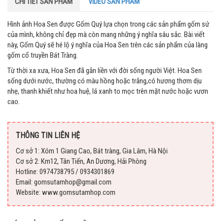
CHI TIẾT SẢN PHẨM
VIDEO SẢN PHẨM
Hình ảnh Hoa Sen được Gốm Quý lựa chọn trong các sản phẩm gốm sứ
của mình, không chỉ đẹp mà còn mang những ý nghĩa sâu sắc. Bài viết
này, Gốm Quý sẽ hé lộ ý nghĩa của Hoa Sen trên các sản phẩm của làng
gốm cổ truyền Bát Tràng.
Từ thời xa xưa, Hoa Sen đã gắn liền với đời sống người Việt. Hoa Sen
sống dưới nước, thường có màu hồng hoặc trắng,có hương thơm dịu
nhẹ, thanh khiết như hoa huệ, lá xanh to mọc trên mặt nước hoặc vươn
cao.
THÔNG TIN LIÊN HỆ
Cơ sở 1: Xóm 1 Giang Cao, Bát tràng, Gia Lâm, Hà Nội
Cơ sở 2: Km12, Tân Tiến, An Dương, Hải Phòng
Hotline: 0974738795 / 0934301869
Email: gomsutamhop@gmail.com
Website: www.gomsutamhop.com