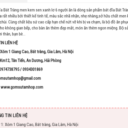
đĩa Bát Tràng men kem sen xanh lơ 6 người ăn là dòng sản phẩm bát đĩa Bát Tràn
rất nhiều bởi thiết kế tinh tế, màu sắc nhã nhặn, nhẹ nhàng,sở hữu chất me
chùi. Cùng chất liệu sứ cao cấp hạn chế nứt vỡ khi bị va chạm, là bộ đồ ăn phụ
 cho không gian bếp, cho bàn ăn thêm đẹp mắt, món ăn thêm ngon miệng. Bộ sản ph
̀i thân, bạn bè…
IN LIÊN HỆ
 Xóm 1 Giang Cao, Bát tràng, Gia Lâm, Hà Nội
 Km12, Tân Tiến, An Dương, Hải Phòng
 0974738795 / 0934301869
gomsutamhop@gmail.com
: www.gomsutamhop.com
G TIN LIÊN HỆ
 1: Xóm 1 Giang Cao, Bát tràng, Gia Lâm, Hà Nội