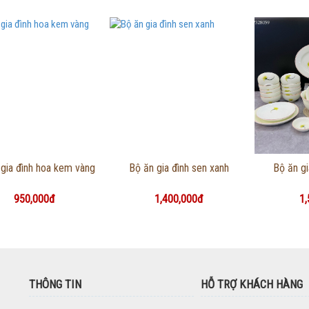
Thông tin chi tiết
Thông tin chi tiết
Thôn
gia đình hoa kem vàng
Bộ ăn gia đình sen xanh
Bộ ăn gi
950,000đ
1,400,000đ
1,
THÔNG TIN
HỖ TRỢ KHÁCH HÀNG