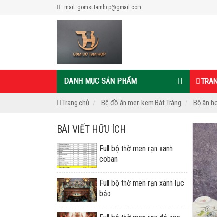
Email: gomsutamhop@gmail.com
DANH MỤC SẢN PHẨM
TRAN
Trang chủ
Bộ đồ ăn men kem Bát Tràng
Bộ ăn ho
BÀI VIẾT HỮU ÍCH
Full bộ thờ men rạn xanh
coban
Full bộ thờ men rạn xanh lục
bảo