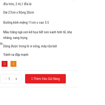
đĩa tròn, 2 tô,1 đĩa lá
Dài 27cm x Rộng 20cm
Đường kính miệng 11cm x cao 5.5
Màu trắng ngà xen kẽ họa tiết sen xanh tinh tế, nhẹ
nhàng, sang trọng
ịu
Dùng được trong lò vi sóng, máy rửa bát
Tránh va đập mạnh
-
+
Thêm Vào Giỏ Hàng