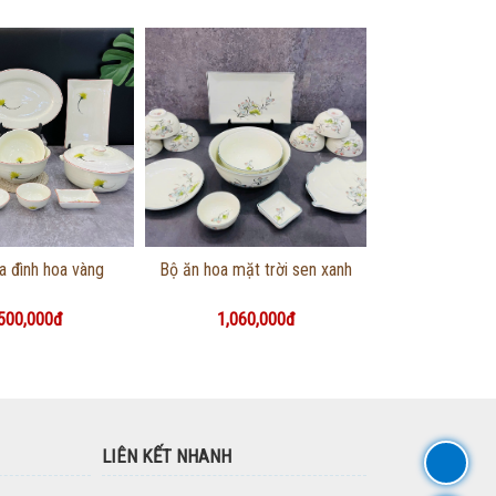
g tin chi tiết
Thông tin chi tiết
a đình hoa vàng
Bộ ăn hoa mặt trời sen xanh
500,000đ
1,060,000đ
LIÊN KẾT NHANH