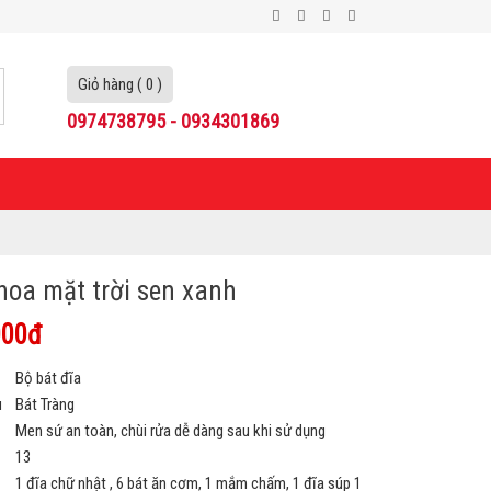
Giỏ hàng ( 0 )
0974738795 - 0934301869
hoa mặt trời sen xanh
000đ
Bộ bát đĩa
u
Bát Tràng
Men sứ an toàn, chùi rửa dễ dàng sau khi sử dụng
13
1 đĩa chữ nhật , 6 bát ăn cơm, 1 mắm chấm, 1 đĩa súp 1