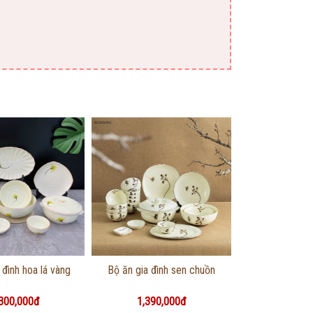
g tin chi tiết
Thông tin chi tiết
 đình hoa lá vàng
Bộ ăn gia đình sen chuồn
300,000đ
1,390,000đ