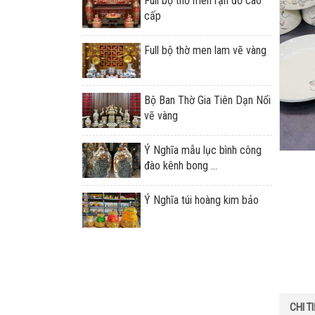
Full bộ thờ men rạn đỏ cao
cấp
Full bộ thờ men lam vẽ vàng
Bộ Ban Thờ Gia Tiên Dạn Nổi
vẽ vàng
Ý Nghĩa mẫu lục bình công
đào kênh bong ...
Ý Nghĩa túi hoàng kim bảo
CHI T