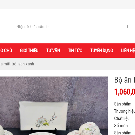
G CHỦ
GIỚI THIỆU
TƯ VẤN
TIN TỨC
TUYỂN DỤNG
LIÊN HỆ
a mặt trời sen xanh
Bộ ăn 
1,060,
Sản phẩm
Thương hiệ
Chất liệu
Số món
Sản phẩm