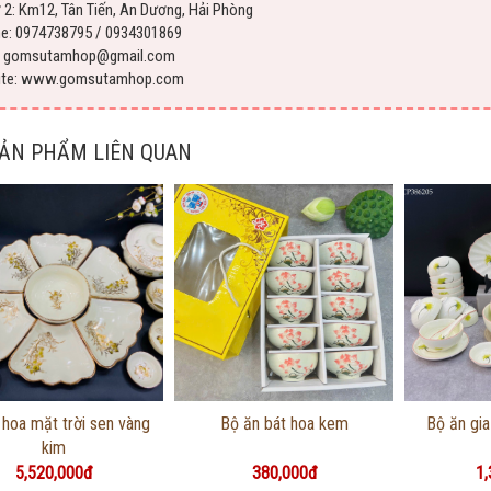
 2: Km12, Tân Tiến, An Dương, Hải Phòng
ne: 0974738795 / 0934301869
l: gomsutamhop@gmail.com
ite: www.gomsutamhop.com
SẢN PHẨM LIÊN QUAN
Thông tin chi tiết
Thông tin chi tiết
Thôn
 hoa mặt trời sen vàng
Bộ ăn bát hoa kem
Bộ ăn gia
kim
5,520,000đ
380,000đ
1,