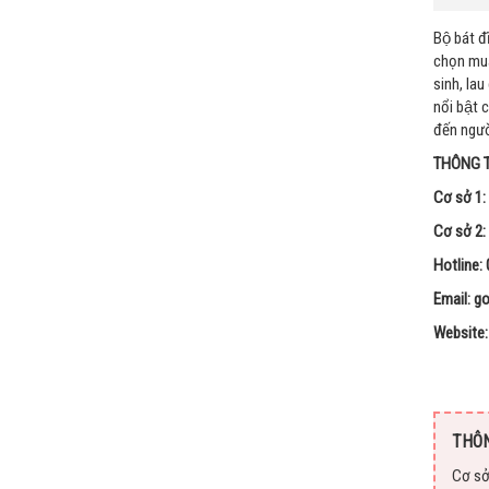
Bộ bát 
chọn mua 
sinh, lau 
nổi bật
đến ngươ
THÔNG T
Cơ sở 1:
Cơ sở 2:
Hotline:
Email: 
Website
THÔN
Cơ sở