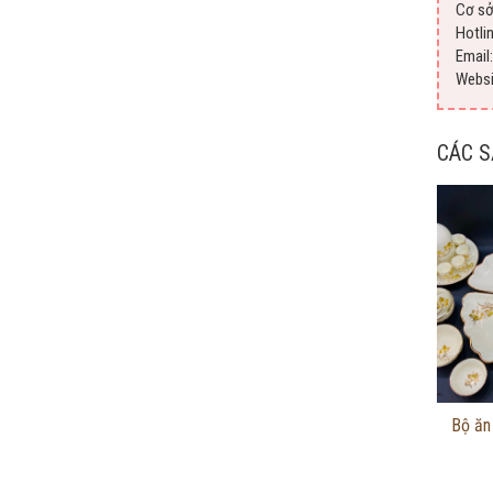
Cơ sở
Hotli
Emai
Webs
CÁC 
Bộ ăn