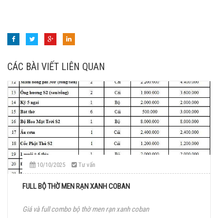
CÁC BÀI VIẾT LIÊN QUAN
10/10/2025
Tư vấn
FULL BỘ THỜ MEN RẠN XANH COBAN
Giá và full combo bộ thờ men rạn xanh coban