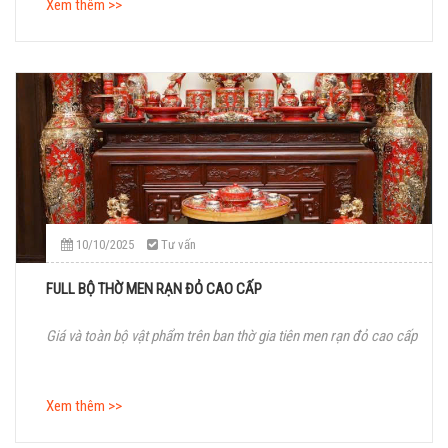
Xem thêm >>
10/10/2025
Tư vấn
FULL BỘ THỜ MEN RẠN ĐỎ CAO CẤP
Giá và toàn bộ vật phẩm trên ban thờ gia tiên men rạn đỏ cao cấp
Xem thêm >>