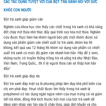
CÁC TÁC DỤNG TUYỆT VỜI CỦA BỘT TRÀ XANH ĐỐI VỚI SỨC
KHỎE CON NGƯỜI
Bột trà xanh giúp giảm cân
Nghiên cứu khoa học cho thấy các chất trong trà xanh có khả năng
đốt cháy mỡ thừa nhờ thúc đẩy quá trình oxy hóa mỡ thừa. Nghiên
cứu được thực hiện hai nhóm người béo phì, một nhóm được sử
dụng sản phẩm giảm cân chiết xuất từ trà xanh, nhóm kia thì
không, kết quả sau 12 tháng thì nhóm sử dụng sản phẩm có chiết
xuất trà xanh có mức độ giảm cân nhanh hơn hẳn. Hãy để ý xem,
những nước có truyền thống trồng trà và uống trà như Nhật Bản,
Việt Nam, Trung Quốc,...thì tỉ lệ người thừa cân sẽ thấp hơn hẳn
đấy!
Bột trà xanh giúp đẹp da
Bột trà xanh đắp mặt nạ là phương pháp làm đẹp khá phổ biến của
chị em phái đẹp. Hoạt chất được tìm thấy trong trà xanh là
polyphenol có tác dụng ngăn ngừa viêm của mụn trứng cá và giảm
tiết bã nhờn, đồng thời kích thước bột mịn của bột trà xanh dễ
dàng xâm nhập vào tận sâu lỗ chân lông, giúp diệt khuẩn và cho