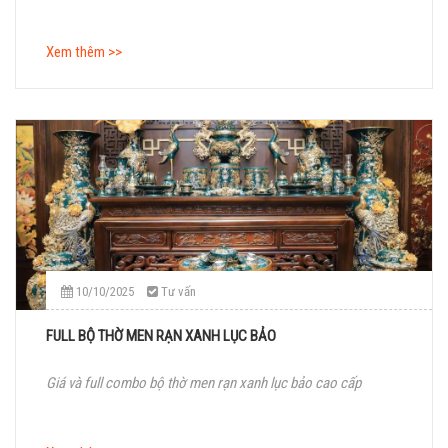
Xem thêm >>
10/10/2025
Tư vấn
FULL BỘ THỜ MEN RẠN XANH LỤC BẢO
Giá và full combo bộ thờ men rạn xanh lục bảo cao cấp