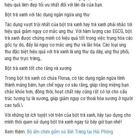
hiệu quả làm đẹp tối ưu nhất đối với làn da của bạn.
Bột trà xanh với tác dụng ngăn ngừa ung thư
Tác dụng vượt trội nhất của bột trà xanh hay trà xanh phải nhắc tới
hiệu quả giảm nguy cơ mắc ung thư. Với hàm lượng cao EGCG, bột
trà xanh được chứng minh có hiệu quả tốt trong việc trung hòa các
gốc tự do, đẩy lùi nguy cơ mắc ung thư và lão hóa. Các loại ung
thư đặc biệt hiệu quả với trà xanh là ung thư dạ dày, ung thư phổi,
ung thư trực tràng,..
Bột trà xanh tốt cho răng và xương
Trong bột trà xanh có chứa Florua, có tác dụng ngăn ngừa hình
thành mảng bám, hạn chế nguy cơ sâu răng, giúp răng miệng bạn
chắc khỏe hơn, đồng thời, hoạt chất này cũng rất có lợi cho cấu
trúc tương tự là xương, giúp giảm nguy cơ thoái hóa xương ở người
cao tuổi.\
Với những lợi ích tuyệt vời trên của bột trà xanh, hãy tạo dựng cho
mình thói quen sử dụng bột trà xanh ngay từ bây giờ bạn nhé!
Xem thêm:
Bộ ấm chén gốm sứ Bát Tràng tại Hải Phòng