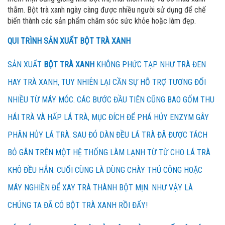
thẫm. Bột trà xanh ngày càng được nhiều người sử dụng để chế
biến thành các sản phẩm chăm sóc sức khỏe hoặc làm đẹp.
QUI TRÌNH SẢN XUẤT BỘT TRÀ XANH
SẢN XUẤT
BỘT TRÀ XANH
KHÔNG PHỨC TẠP NHƯ TRÀ ĐEN
HAY TRÀ XANH, TUY NHIÊN LẠI CẦN SỰ HỖ TRỢ TƯƠNG ĐỐI
NHIỀU TỪ MÁY MÓC. CÁC BƯỚC ĐẦU TIÊN CŨNG BAO GỐM THU
HÁI TRÀ VÀ HẤP LÁ TRÀ, MỤC ĐÍCH ĐỂ PHÁ HỦY ENZYM GÂY
PHÂN HỦY LÁ TRÀ. SAU ĐÓ DÀN ĐỀU LÁ TRÀ ĐÃ ĐƯỢC TÁCH
BỎ GÂN TRÊN MỘT HỆ THỐNG LÀM LẠNH TỪ TỪ CHO LÁ TRÀ
KHÔ ĐỀU HẲN. CUỐI CÙNG LÀ DÙNG CHÀY THỦ CÔNG HOẶC
MÁY NGHIỀN ĐỂ XAY TRÀ THÀNH BỘT MỊN. NHƯ VẬY LÀ
CHÚNG TA ĐÃ CÓ BỘT TRÀ XANH RỒI ĐẤY!