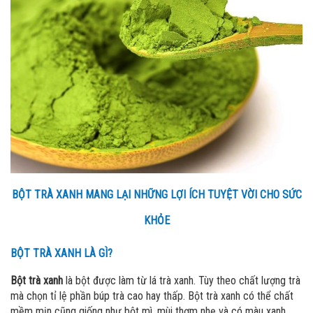
BỘT TRÀ XANH MANG LẠI NHỮNG LỢI ÍCH TUYỆT VỜI CHO SỨC
KHỎE
BỘT TRÀ XANH LÀ GÌ?
Bột trà xanh
là bột được làm từ lá trà xanh. Tùy theo chất lượng trà
mà chọn tỉ lệ phần búp trà cao hay thấp. Bột trà xanh có thể chất
mềm mịn cũng giống như bột mì, mùi thơm nhẹ và có màu xanh