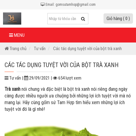
Email: gomsutamhop@gmail.com
Giỏ hàng ( 0 )
MENU
Trang chủ
Tư vấn
Các tác dụng tuyệt vời của bột trà xanh
CÁC TÁC DỤNG TUYỆT VỜI CỦA BỘT TRÀ XANH
Tư vấn |
29/09/2021 |
654 lượt xem
Trà xanh
nói chung và đặc biệt là bột trà xanh nói riêng đang ngày
càng được nhiều người ưa chuộng bởi những lợi ích tuyệt vời mà nó
mang lại. Hãy cùng gốm sứ Tam Hợp tìm hiểu xem những lợi ích
tuyệt vời đó là gì nhé!