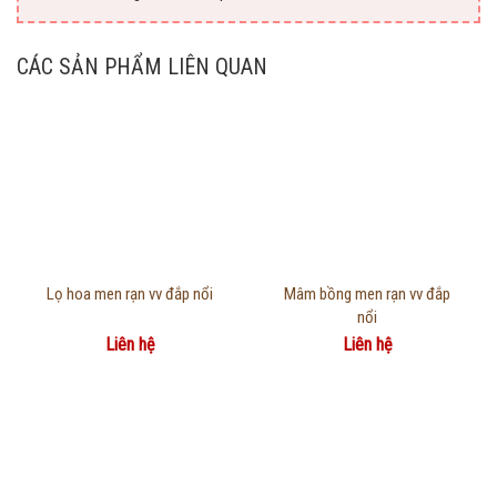
CÁC SẢN PHẨM LIÊN QUAN
Thông tin chi tiết
Thông tin chi tiết
Lọ hoa men rạn vv đắp nổi
Mâm bồng men rạn vv đắp
nổi
Liên hệ
Liên hệ