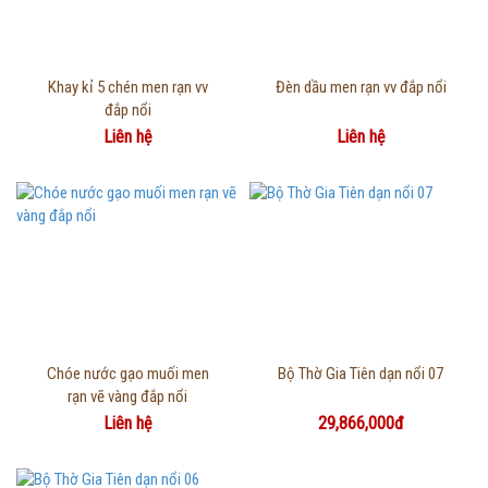
Thông tin chi tiết
Thông tin chi tiết
Khay kỉ 5 chén men rạn vv
Đèn dầu men rạn vv đắp nổi
đắp nổi
Liên hệ
Liên hệ
Thông tin chi tiết
Thông tin chi tiết
Chóe nước gạo muối men
Bộ Thờ Gia Tiên dạn nổi 07
rạn vẽ vàng đắp nổi
Liên hệ
29,866,000đ