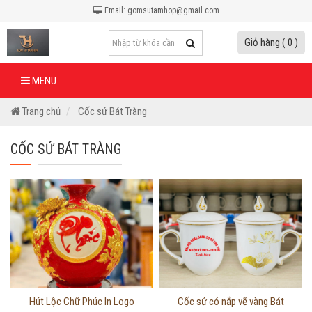
Email: gomsutamhop@gmail.com
Giỏ hàng ( 0 )
MENU
Trang chủ
Cốc sứ Bát Tràng
CỐC SỨ BÁT TRÀNG
Thông tin chi tiết
Thông tin chi tiết
Hút Lộc Chữ Phúc In Logo
Cốc sứ có nắp vẽ vàng Bát