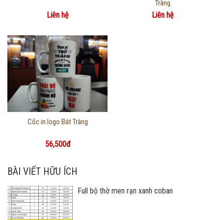
Tràng
Liên hệ
Liên hệ
Thông tin chi tiết
Cốc in logo Bát Tràng
56,500đ
BÀI VIẾT HỮU ÍCH
Full bộ thờ men rạn xanh coban