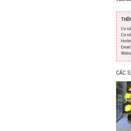
THÔN
Cơ sở
Cơ sở
Hotli
Emai
Webs
CÁC 