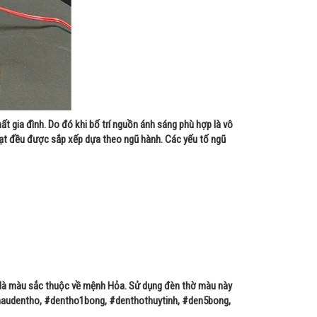
t gia đình. Do đó khi bố trí nguồn ánh sáng phù hợp là vô
 vạt đều được sắp xếp dựa theo ngũ hành. Các yếu tố ngũ
đỏ là màu sắc thuộc về mệnh Hỏa. Sử dụng đèn thờ màu này
acmaudentho, #dentho1bong, #denthothuytinh, #den5bong,