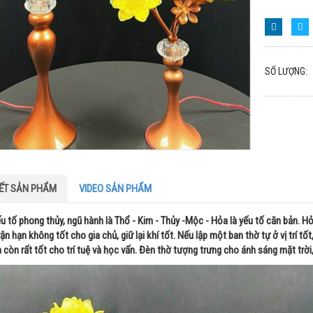
SỐ LƯỢNG:
IẾT SẢN PHẨM
VIDEO SẢN PHẨM
ếu tố phong thủy, ngũ hành là Thổ - Kim - Thủy -Mộc - Hỏa là yếu tố căn bản. H
ận hạn không tốt cho gia chủ, giữ lại khí tốt. Nếu lập một ban thờ tự ở vị trí tố
còn rất tốt cho trí tuệ và học vấn. Đèn thờ tượng trưng cho ánh sáng mặt trời, 