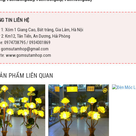
G TIN LIÊN HỆ
 1: Xóm 1 Giang Cao, Bát tràng, Gia Lâm, Hà Nội
 2: Km12, Tân Tiến, An Dương, Hải Phòng
ne: 0974738795 / 0934301869
l: gomsutamhop@gmail.com
ite: www.gomsutamhop.com
SẢN PHẨM LIÊN QUAN