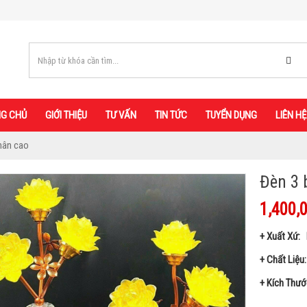
G CHỦ
GIỚI THIỆU
TƯ VẤN
TIN TỨC
TUYỂN DỤNG
LIÊN HỆ
chân cao
Đèn 3 
1,400,
+ Xuất Xứ: 
+ Chất Liệu
+ Kích Thướ