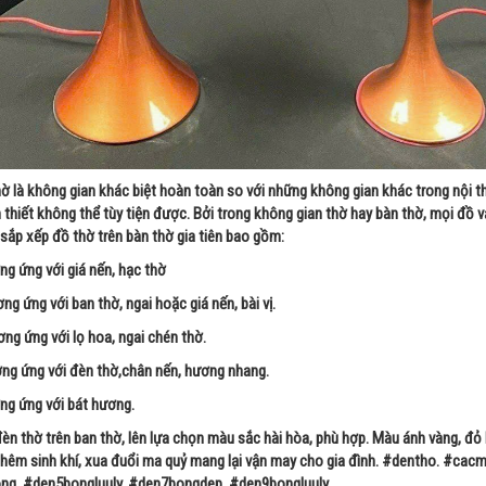
ờ là không gian khác biệt hoàn toàn so với những không gian khác trong nội thấ
 thiết không thể tùy tiện được. Bởi trong không gian thờ hay bàn thờ, mọi đồ
 sắp xếp đồ thờ trên bàn thờ gia tiên bao gồm:
ng ứng với giá nến, hạc thờ
g ứng với ban thờ, ngai hoặc giá nến, bài vị.
ơng ứng với lọ hoa, ngai chén thờ.
ng ứng với đèn thờ,chân nến, hương nhang.
ng ứng với bát hương.
đèn thờ trên ban thờ, lên lựa chọn màu sắc hài hòa, phù hợp. Màu ánh vàng, 
thêm sinh khí, xua đuổi ma quỷ mang lại vận may cho gia đình. #dentho. #c
ng, #den5bongluuly, #den7bongdep, #den9bongluuly