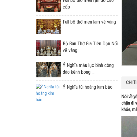
Full bộ thờ men rạn đỏ cao
cấp
Full bộ thờ men lam vẽ vàng
Bộ Ban Thờ Gia Tiên Dạn Nổi
vẽ vàng
Ý Nghĩa mẫu lục bình công
đào kênh bong ...
CHI T
Ý Nghĩa túi hoàng kim bảo
Nói về y
chặn đi v
khỏe, mà 