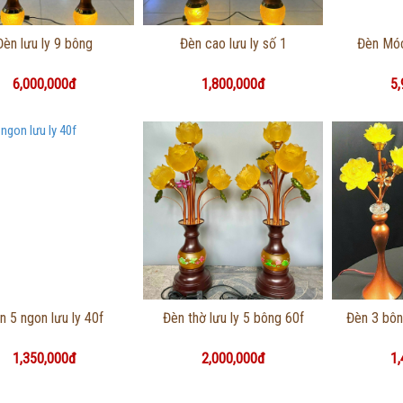
Thông tin chi tiết
Thông tin chi tiết
Thôn
Đèn lưu ly 9 bông
Đèn cao lưu ly số 1
Đèn Móc
6,000,000đ
1,800,000đ
5,
Thông tin chi tiết
Thông tin chi tiết
Thôn
n 5 ngon lưu ly 40f
Đèn thờ lưu ly 5 bông 60f
Đèn 3 bôn
1,350,000đ
2,000,000đ
1,