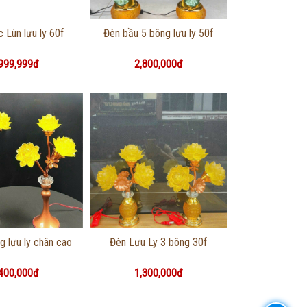
g tin chi tiết
Thông tin chi tiết
 Lùn lưu ly 60f
Đèn bầu 5 bông lưu ly 50f
999,999đ
2,800,000đ
g tin chi tiết
Thông tin chi tiết
g lưu ly chân cao
Đèn Lưu Ly 3 bông 30f
400,000đ
1,300,000đ