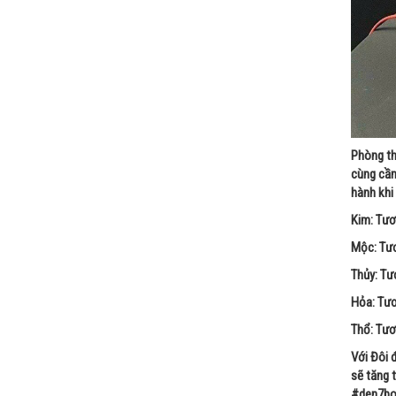
Phòng th
cùng cần
hành khi
Kim: Tươ
Mộc: Tươn
Thủy: Tư
Hỏa: Tươ
Thổ: Tươ
Với Đôi 
sẽ tăng 
#den7bo