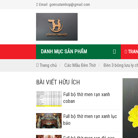
Email: gomsutamhop@gmail.com
DANH MỤC SẢN PHẨM
TRAN
Trang chủ
Các Mẫu Đèn Thờ
Đèn 3 bông lưu ly 
BÀI VIẾT HỮU ÍCH
Full bộ thờ men rạn xanh
coban
Full bộ thờ men rạn xanh lục
bảo