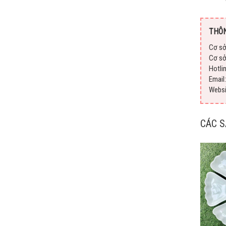
THÔN
Cơ sở
Cơ sở
Hotli
Emai
Webs
CÁC 