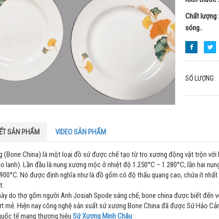
Chất lượng :
sóng..
SỐ LƯỢNG:
IẾT SẢN PHẨM
VIDEO SẢN PHẨM
 (Bone China) là một loại đồ sứ được chế tạo từ tro xương động vật trộn với 
ao lanh). Lần đầu là nung xương mộc ở nhiệt độ 1.250°C – 1.280°C; lần hai nung
900°C. Nó được định nghĩa như là đồ gốm có độ thấu quang cao, chứa ít nhất 
t.
này do thợ gốm người Anh Josiah Spode sáng chế, bone china được biết đến vớ
t mẻ. Hiện nay công nghệ sản xuất sứ xương Bone China đã được Sứ Hảo Cảnh
quốc tế mang thương hiệu
Sứ Xương Minh Châu