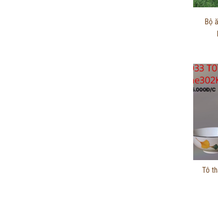
Bộ ă
Tô t