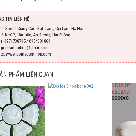
G TIN LIÊN HỆ
 1: Xóm 1 Giang Cao, Bát tràng, Gia Lâm, Hà Nội
 2: Km12, Tân Tiến, An Dương, Hải Phòng
ne: 0974738795 / 0934301869
l: gomsutamhop@gmail.com
ite: www.gomsutamhop.com
SẢN PHẨM LIÊN QUAN