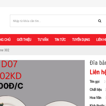
NG CHỦ
GIỚI THIỆU
TƯ VẤN
TIN TỨC
TUYỂN DỤNG
LIÊN H
one 302
Đĩa bằ
Liên h
Tên gọi : 
Chất liệu 
Hoa Văn : 
Kích thước 