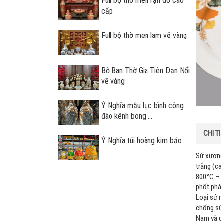
Full bộ thờ men rạn đỏ cao
cấp
Full bộ thờ men lam vẽ vàng
Bộ Ban Thờ Gia Tiên Dạn Nổi
vẽ vàng
Ý Nghĩa mẫu lục bình công
đào kênh bong ...
CHI T
Ý Nghĩa túi hoàng kim bảo
Sứ xương
trắng (c
800°C – 
phốt phá
Loại sứ 
chống sứ
Nam và 