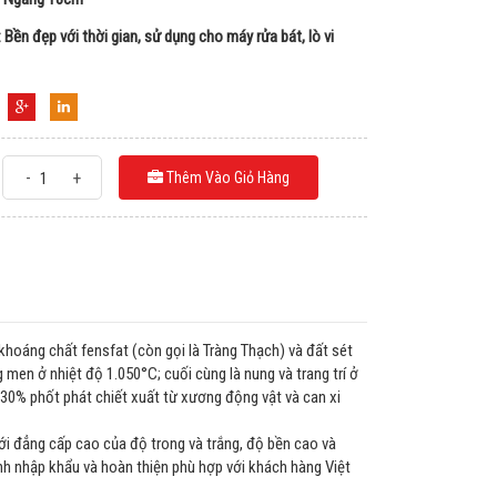
 Bền đẹp với thời gian, sử dụng cho máy rửa bát, lò vi
-
+
Thêm Vào Giỏ Hàng
khoáng chất fensfat (còn gọi là Tràng Thạch) và đất sét
 men ở nhiệt độ 1.050°C; cuối cùng là nung và trang trí ở
30% phốt phát chiết xuất từ xương động vật và can xi
i đẳng cấp cao của độ trong và trắng, độ bền cao và
 nhập khẩu và hoàn thiện phù hợp với khách hàng Việt