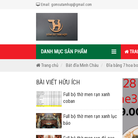
Email: gomsutamhop@gmail.com
DANH MỤC SẢN PHẨM
TRA
Trang chủ
Bát đĩa Minh Châu
Đĩa bằng 7 hoa b
BÀI VIẾT HỮU ÍCH
Full bộ thờ men rạn xanh
coban
Full bộ thờ men rạn xanh lục
bảo