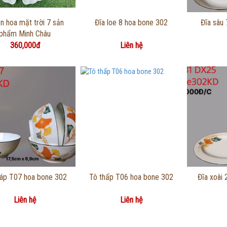
Thông tin chi tiết
Thông tin chi tiết
Thôn
n hoa mặt trời 7 sản
Đĩa loe 8 hoa bone 302
Đĩa sâu
phẩm Minh Châu
360,000đ
Liên hệ
Thông tin chi tiết
Thông tin chi tiết
Thôn
háp T07 hoa bone 302
Tô thấp T06 hoa bone 302
Đĩa xoài
Liên hệ
Liên hệ