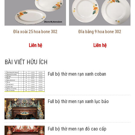
Thông tin chi tiết
Thông tin chi tiết
Đĩa xoài 25 hoa bone 302
Đĩa bằng 9 hoa bone 302
Liên hệ
Liên hệ
BÀI VIẾT HỮU ÍCH
Full bộ thờ men rạn xanh coban
Full bộ thờ men rạn xanh lục bảo
Full bộ thờ men rạn đỏ cao cấp