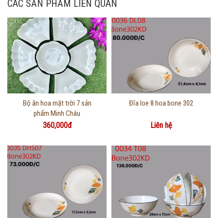
CÁC SẢN PHẨM LIÊN QUAN
Thông tin chi tiết
Thông tin chi tiết
Bộ ăn hoa mặt trời 7 sản
Đĩa loe 8 hoa bone 302
phẩm Minh Châu
360,000đ
Liên hệ