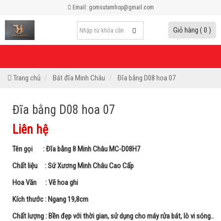
Email: gomsutamhop@gmail.com
Giỏ hàng ( 0 )
Trang chủ
Bát đĩa Minh Châu
Đĩa bằng D08 hoa 07
Đĩa bằng D08 hoa 07
Liên hệ
Tên gọi : Đĩa bằng 8 Minh Châu MC-D08H7
Chất liệu : Sứ Xương Minh Châu Cao Cấp
Hoa Văn : Vẽ hoa ghi
Kích thước : Ngang 19,8cm
Chất lượng : Bền đẹp với thời gian, sử dụng cho máy rửa bát, lò vi sóng..