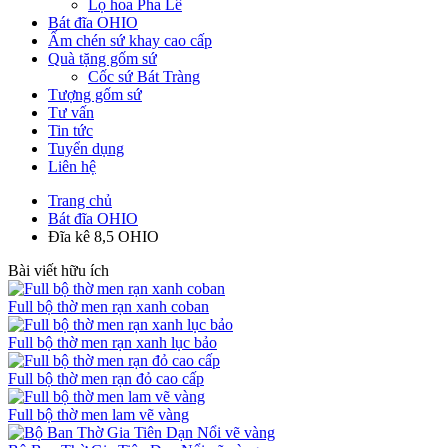
Lọ hoa Pha Lê
Bát đĩa OHIO
Ấm chén sứ khay cao cấp
Quà tặng gốm sứ
Cốc sứ Bát Tràng
Tượng gốm sứ
Tư vấn
Tin tức
Tuyển dụng
Liên hệ
Trang chủ
Bát đĩa OHIO
Đĩa kê 8,5 OHIO
Bài viết hữu ích
Full bộ thờ men rạn xanh coban
Full bộ thờ men rạn xanh lục bảo
Full bộ thờ men rạn đỏ cao cấp
Full bộ thờ men lam vẽ vàng