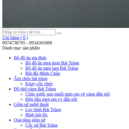
Giỏ hàng ( 0 )
0974738795 - 0934301869
Danh mục sản phẩm
Bộ đồ ăn gia đình
Bộ đồ ăn men kem Bát Tràng
Bộ đồ ăn men lam Bát Tràng
Bát đĩa Minh Châu
Ấm chén bát tràng
Khay cốc chén
Đồ thờ cúng Bát Tràng
Chóe nước gạo muối men rạn vẽ vàng đắp nổi
Đèn dầu men rạn vv đắp nổi
Gốm sứ nghệ thuật
Lục bình Bát Tràng
Bình hút lộc
Quà tặng gốm sứ
Cốc sứ Bát Tràng