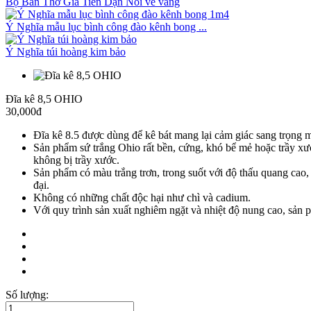
Bộ Ban Thờ Gia Tiên Dạn Nổi vẽ vàng
Ý Nghĩa mẫu lục bình công đào kênh bong ...
Ý Nghĩa túi hoàng kim bảo
Đĩa kê 8,5 OHIO
30,000đ
Đĩa kê 8.5 được dùng để kê bát mang lại cảm giác sang trọng mà
Sản phẩm sứ trắng Ohio rất bền, cứng, khó bể mẻ hoặc trầy xư
không bị trầy xước.
Sản phẩm có màu trắng trơn, trong suốt với độ thấu quang cao,
đại.
Không có những chất độc hại như chì và cadium.
Với quy trình sản xuất nghiêm ngặt và nhiệt độ nung cao, sản 
Số lượng: