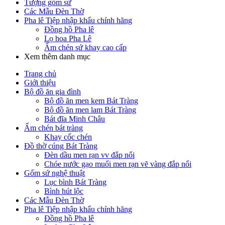
Tượng gốm sứ
Các Mẫu Đèn Thờ
Pha lê Tiệp nhập khẩu chính hãng
Đồng hồ Pha lê
Lọ hoa Pha Lê
Ấm chén sứ khay cao cấp
Xem thêm danh mục
Trang chủ
Giới thiệu
Bộ đồ ăn gia đình
Bộ đồ ăn men kem Bát Tràng
Bộ đồ ăn men lam Bát Tràng
Bát đĩa Minh Châu
Ấm chén bát tràng
Khay cốc chén
Đồ thờ cúng Bát Tràng
Đèn dầu men rạn vv đắp nổi
Chóe nước gạo muối men rạn vẽ vàng đắp nổi
Gốm sứ nghệ thuật
Lục bình Bát Tràng
Bình hút lộc
Các Mẫu Đèn Thờ
Pha lê Tiệp nhập khẩu chính hãng
Đồng hồ Pha lê