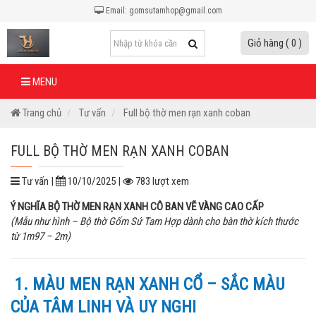
Email: gomsutamhop@gmail.com
Giỏ hàng ( 0 )
MENU
Trang chủ
Tư vấn
Full bộ thờ men rạn xanh coban
FULL BỘ THỜ MEN RẠN XANH COBAN
Tư vấn |
10/10/2025 |
783 lượt xem
Ý NGHĨA BỘ THỜ MEN RẠN XANH CÔ BAN VẼ VÀNG CAO CẤP
(Mẫu như hình – Bộ thờ Gốm Sứ Tam Hợp dành cho bàn thờ kích thước
từ 1m97 – 2m)
1. MÀU MEN RẠN XANH CỔ – SẮC MÀU
CỦA TÂM LINH VÀ UY NGHI