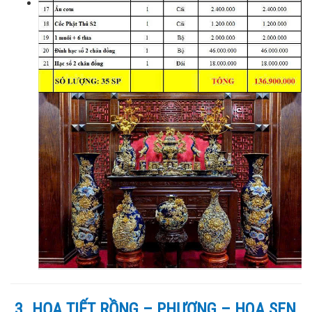
3. HỌA TIẾT RỒNG – PHƯỢNG – HOA SEN