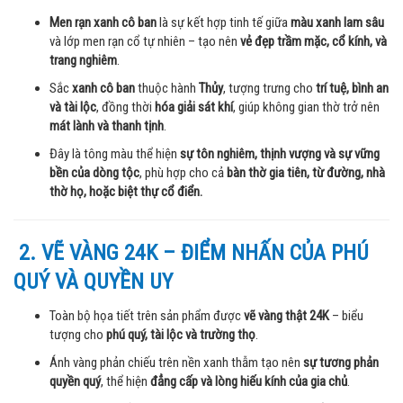
Men rạn xanh cô ban
là sự kết hợp tinh tế giữa
màu xanh lam sâu
và lớp men rạn cổ tự nhiên – tạo nên
vẻ đẹp trầm mặc, cổ kính, và
trang nghiêm
.
Sắc
xanh cô ban
thuộc hành
Thủy
, tượng trưng cho
trí tuệ, bình an
và tài lộc
, đồng thời
hóa giải sát khí
, giúp không gian thờ trở nên
mát lành và thanh tịnh
.
Đây là tông màu thể hiện
sự tôn nghiêm, thịnh vượng và sự vững
bền của dòng tộc
, phù hợp cho cả
bàn thờ gia tiên, từ đường, nhà
thờ họ, hoặc biệt thự cổ điển.
2. VẼ VÀNG 24K – ĐIỂM NHẤN CỦA PHÚ
QUÝ VÀ QUYỀN UY
Toàn bộ họa tiết trên sản phẩm được
vẽ vàng thật 24K
– biểu
tượng cho
phú quý, tài lộc và trường thọ
.
Ánh vàng phản chiếu trên nền xanh thẫm tạo nên
sự tương phản
quyền quý
, thể hiện
đẳng cấp và lòng hiếu kính của gia chủ
.