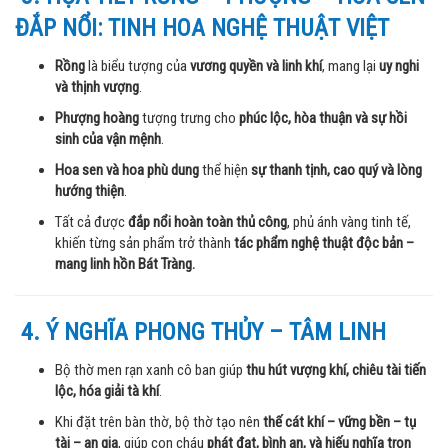
ĐẮP NỔI: TINH HOA NGHỆ THUẬT VIỆT
Rồng
là biểu tượng của
vương quyền và linh khí
, mang lại
uy nghi
và thịnh vượng
.
Phượng hoàng
tượng trưng cho
phúc lộc, hòa thuận và sự hồi
sinh của vận mệnh
.
Hoa sen và hoa phù dung
thể hiện
sự thanh tịnh, cao quý và lòng
hướng thiện
.
Tất cả được
đắp nổi hoàn toàn thủ công
, phủ ánh vàng tinh tế,
khiến từng sản phẩm trở thành
tác phẩm nghệ thuật độc bản –
mang linh hồn Bát Tràng.
4. Ý NGHĨA PHONG THỦY – TÂM LINH
Bộ thờ men rạn xanh cô ban giúp
thu hút vượng khí, chiêu tài tiến
lộc, hóa giải tà khí
.
Khi đặt trên bàn thờ, bộ thờ tạo nên
thế cát khí – vững bền – tụ
tài – an gia
, giúp con cháu
phát đạt, bình an, và hiếu nghĩa trọn