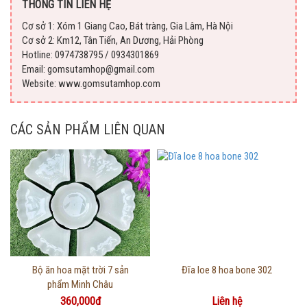
THÔNG TIN LIÊN HỆ
Cơ sở 1: Xóm 1 Giang Cao, Bát tràng, Gia Lâm, Hà Nội
Cơ sở 2: Km12, Tân Tiến, An Dương, Hải Phòng
Hotline: 0974738795 / 0934301869
Email: gomsutamhop@gmail.com
Website: www.gomsutamhop.com
CÁC SẢN PHẨM LIÊN QUAN
Thông tin chi tiết
Thông tin chi tiết
Bộ ăn hoa mặt trời 7 sản
Đĩa loe 8 hoa bone 302
phẩm Minh Châu
360,000đ
Liên hệ