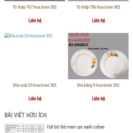
Thông tin chi tiết
Thông tin chi tiết
Tô tháp T07 hoa bone 302
Tô thấp T06 hoa bone 302
Liên hệ
Liên hệ
Thông tin chi tiết
Thông tin chi tiết
Đĩa xoài 25 hoa bone 302
Đĩa bằng 9 hoa bone 302
Liên hệ
Liên hệ
BÀI VIẾT HỮU ÍCH
Full bộ thờ men rạn xanh coban