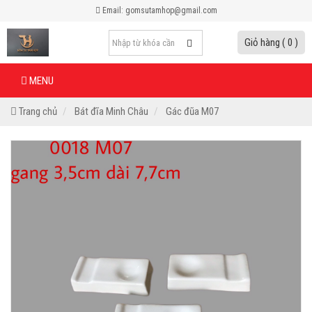
Email: gomsutamhop@gmail.com
Giỏ hàng ( 0 )
MENU
Trang chủ
Bát đĩa Minh Châu
Gác đũa M07