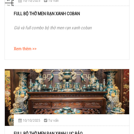
10/10/2025
Tư vấn
FULL BỘ THỜ MEN RẠN XANH COBAN
Giá và full combo bộ thờ men rạn xanh coban
Xem thêm >>
10/10/2025
Tư vấn
FULL BỘ THỜ MEN RẠN XANH LỤC BẢO