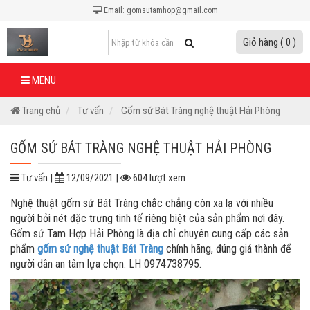
Email: gomsutamhop@gmail.com
Giỏ hàng ( 0 )
MENU
Trang chủ
Tư vấn
Gốm sứ Bát Tràng nghệ thuật Hải Phòng
GỐM SỨ BÁT TRÀNG NGHỆ THUẬT HẢI PHÒNG
Tư vấn |
12/09/2021 |
604 lượt xem
Nghệ thuật gốm sứ Bát Tràng chắc chẳng còn xa lạ với nhiều
người bởi nét đặc trưng tinh tế riêng biệt của sản phẩm nơi đây.
Gốm sứ Tam Hợp Hải Phòng là địa chỉ chuyên cung cấp các sản
phẩm
gốm sứ nghệ thuật Bát Tràng
chính hãng, đúng giá thành để
người dân an tâm lựa chọn. LH 0974738795.