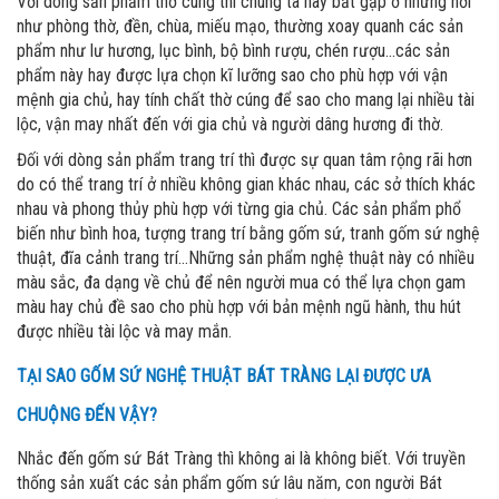
Với dòng sản phẩm thờ cúng thì chúng ta hay bắt gặp ở những nơi
như phòng thờ, đền, chùa, miếu mạo, thường xoay quanh các sản
phẩm như lư hương, lục bình, bộ bình rượu, chén rượu...các sản
phẩm này hay được lựa chọn kĩ lưỡng sao cho phù hợp với vận
mệnh gia chủ, hay tính chất thờ cúng để sao cho mang lại nhiều tài
lộc, vận may nhất đến với gia chủ và người dâng hương đi thờ.
Đối với dòng sản phẩm trang trí thì được sự quan tâm rộng rãi hơn
do có thể trang trí ở nhiều không gian khác nhau, các sở thích khác
nhau và phong thủy phù hợp với từng gia chủ. Các sản phẩm phổ
biến như bình hoa, tượng trang trí bằng gốm sứ, tranh gốm sứ nghệ
thuật, đĩa cảnh trang trí...Những sản phẩm nghệ thuật này có nhiều
màu sắc, đa dạng về chủ để nên người mua có thể lựa chọn gam
màu hay chủ đề sao cho phù hợp với bản mệnh ngũ hành, thu hút
được nhiều tài lộc và may mắn.
TẠI SAO GỐM SỨ NGHỆ THUẬT BÁT TRÀNG LẠI ĐƯỢC ƯA
CHUỘNG ĐẾN VẬY?
Nhắc đến gốm sứ Bát Tràng thì không ai là không biết. Với truyền
thống sản xuất các sản phẩm gốm sứ lâu năm, con người Bát