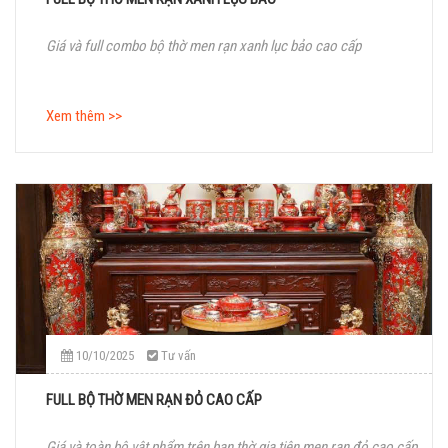
Giá và full combo bộ thờ men rạn xanh lục bảo cao cấp
Xem thêm >>
10/10/2025
Tư vấn
FULL BỘ THỜ MEN RẠN ĐỎ CAO CẤP
Giá và toàn bộ vật phẩm trên ban thờ gia tiên men rạn đỏ cao cấp