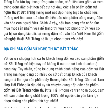
Tràng luôn tận tụy trong từng sản phẩm, chất liệu làm gốm và men
tráng gốm đặc biệt hơn bất cứ nơi đâu, các sản phẩm
gốm sứ
nghệ thuật Bát Tràng
mang một nét đẹp riêng biệt từ chất liệu,
đường nét tinh xảo, cả chủ đề trên các sản phẩm cũng mang đậm
văn hóa con người Việt. Chính vì vậy, nếu bạn đang cân nhắc tìm
mua một sản phẩm vừa để trang trí, vừa hợp phong thủy, vừa có
giá trị sử dụng lâu dài, lại mang đậm nét văn hóa Việt Nam thì
gốm
sứ nghệ thuật Bát Tràng
sẽ là lựa chọn tuyệt vời đấy!
ĐỊA CHỈ BÁN GỐM SỨ NGHỆ THUẬT BÁT TRÀNG
Với sự ưa chuộng hơn cả từ khách hàng đối với các sản phẩm
gốm
sứ Bát Tràng
mà hiện nay có không ít các cơ sở kinh doanh mặt
hàng này. Tuy nhiên, cũng lợi dụng chính danh tiếng của gốm sứ Bát
Tràng mà ngày càng có nhiều cơ sở bất chấp lợi ích của khách
hàng mà làm giả sản phẩm lấy thương hiệu Bát Tràng. Gốm sứ Tam
Hợp Hải Phòng là địa chỉ uy tín chuyên cung cấp các sản phẩm
gốm sứ Bát Tràng
nghệ thuật
tại Hải Phòng và trên toàn quốc, cam
kết sản phẩm đúng chất lượng 100%, để người dân yên tâm lựa
chọn những sản phẩm phù hợp nhất!