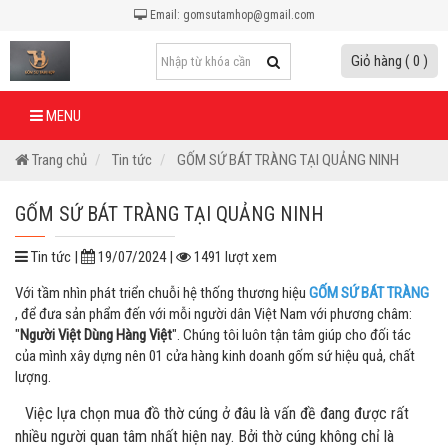
Email: gomsutamhop@gmail.com
Giỏ hàng ( 0 )
MENU
Trang chủ
Tin tức
GỐM SỨ BÁT TRÀNG TẠI QUẢNG NINH
GỐM SỨ BÁT TRÀNG TẠI QUẢNG NINH
Tin tức |
19/07/2024 |
1491 lượt xem
Với tầm nhìn phát triển chuỗi hệ thống thương hiệu
G
ỐM SỨ BÁT TRÀNG
, để đưa sản phẩm đến với mỗi người dân Việt Nam với phương châm:
"
Người Việt Dùng Hàng Việt
". Chúng tôi luôn tận tâm giúp cho đối tác
của mình xây dựng nên 01 cửa hàng kinh doanh gốm sứ hiệu quả, chất
lượng.
Việc lựa chọn mua đồ thờ cúng ở đâu là vấn đề đang được rất
nhiều người quan tâm nhất hiện nay. Bởi thờ cúng không chỉ là