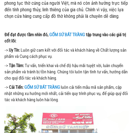
phong tục thờ cúng của người Việt, mà nó còn ảnh hưởng trực tiếp
đến tính phong thủy, linh thiêng của gia chủ. Chính vì vậy, việc lựa
chọn cửa hàng cung cấp đồ thờ không phải là chuyên dễ dàng.
Để đạt được tầm nhìn đó,
G
ỐM SỨ BÁT TRÀNG
tập trung vào các giá trị
cốt lõi:
->.
Uy Tín:
Luôn giữ cam kết với đối tác và khách hàng về Chất lượng sản
phẩm và Cung cách phục vụ.
->
Tận Tâm:
Tư vấn, triển khai và chế độ hậu mãi tuyệt vời, luân chuyển
sản phẩm và tránh bị tồn hàng. Chúng tôi luôn tận tình tư vấn, hướng dẫn
cho quý đối tác và khách hàng.
->
Cải Tiến:
G
ỐM SỨ BÁT TRÀNG
luôn cải tiến mẫu mã sản phẩm, cập
nhật những xu hướng mới nhất, cải tiến quy trình phục vụ, để giúp quý đối
tác và khách hàng luôn hài lòng.