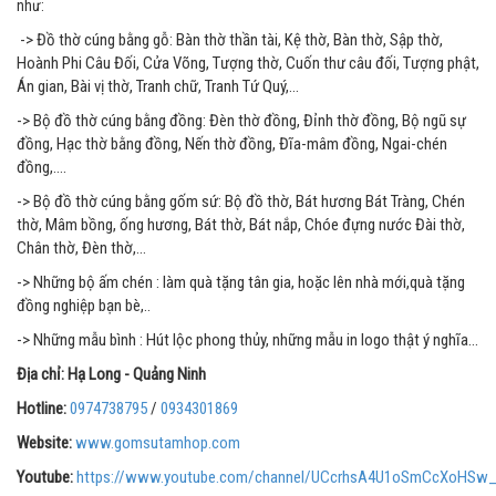
như:
-> Đồ thờ cúng bằng gỗ: Bàn thờ thần tài, Kệ thờ, Bàn thờ, Sập thờ,
Hoành Phi Câu Đối, Cửa Võng, Tượng thờ, Cuốn thư câu đối, Tượng phật,
Án gian, Bài vị thờ, Tranh chữ, Tranh Tứ Quý,…
-> Bộ đồ thờ cúng bằng đồng: Đèn thờ đồng, Đỉnh thờ đồng, Bộ ngũ sự
đồng, Hạc thờ bằng đồng, Nến thờ đồng, Đĩa-mâm đồng, Ngai-chén
đồng,….
-> Bộ đồ thờ cúng bằng gốm sứ: Bộ đồ thờ, Bát hương Bát Tràng, Chén
thờ, Mâm bồng, ống hương, Bát thờ, Bát nắp, Chóe đựng nước Đài thờ,
Chân thờ, Đèn thờ,…
-> Những bộ ấm chén : làm quà tặng tân gia, hoặc lên nhà mới,quà tặng
đồng nghiệp bạn bè,..
-> Những mẫu bình : Hút lộc phong thủy, những mẫu in logo thật ý nghĩa...
Địa chỉ: Hạ Long - Quảng Ninh
Hotline:
0974738795
/
0934301869
Website:
www.gomsutamhop.com
Youtube:
https://www.youtube.com/channel/UCcrhsA4U1oSmCcXoHSw_