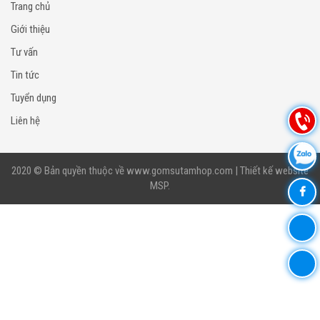
Trang chủ
Giới thiệu
Tư vấn
Tin tức
Tuyển dụng
Liên hệ
2020 © Bản quyền thuộc về
www.gomsutamhop.com
|
Thiết kế website
MSP
.