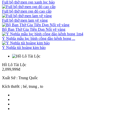
Full bộ thờ men rạn xanh lục bảo
Full bộ thờ men rạn đỏ cao cấp
Full bộ thờ men lam vẽ vàng
Bộ Ban Thờ Gia Tiên Dạn Nổi vẽ vàng
Ý Nghĩa mẫu lục bình công đào kênh bong ...
Ý Nghĩa túi hoàng kim bảo
Hồ Lô Tài Lộc
2,099,999đ
Xuất Sứ : Trung Quốc
Kích thước ; bé, trung , to