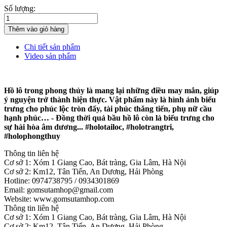
Số lượng:
Thêm vào giỏ hàng
Chi tiết sản phẩm
Video sản phẩm
Hồ lô trong phong thủy là mang lại những điều may mắn, giúp
ý nguyện trở thành hiện thực. Vật phẩm này là hình ảnh biểu
trưng cho phúc lộc tròn đấy, tài phúc thăng tiến, phụ nữ cầu
hạnh phúc… - Đồng thời quả bầu hồ lô còn là biểu trưng cho
sự hài hòa âm dương... #holotailoc, #holotrangtri,
#holophongthuy
Thông tin liên hệ
Cơ sở 1: Xóm 1 Giang Cao, Bát tràng, Gia Lâm, Hà Nội
Cơ sở 2: Km12, Tân Tiến, An Dương, Hải Phòng
Hotline: 0974738795 / 0934301869
Email: gomsutamhop@gmail.com
Website: www.gomsutamhop.com
Thông tin liên hệ
Cơ sở 1: Xóm 1 Giang Cao, Bát tràng, Gia Lâm, Hà Nội
Cơ sở 2: Km12, Tân Tiến, An Dương, Hải Phòng