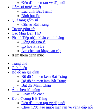
Đèn dầu men rạn vv đắp nổi
Gốm sứ nghệ thuật
Lục bình Bát Tràng
Bình hút lộc
Quà tặng gốm sứ
Cốc sứ Bát Tràng
Tượng gốm sứ
Các Mẫu Đèn Thờ
Pha lê Tiệp nhập khẩu chính hãng
Đồng hồ Pha lê
Lọ hoa Pha Lê
Ấm chén sứ khay cao cấp
Xem thêm danh mục
Trang chủ
Giới thiệu
Bộ đồ ăn gia đình
Bộ đồ ăn men kem Bát Tràng
Bộ đồ ăn men lam Bát Tràng
Bát đĩa Minh Châu
Ấm chén bát tràng
Khay cốc chén
Đồ thờ cúng Bát Tràng
Đèn dầu men rạn vv đắp nổi
Chóe nước gạo muối men rạn vẽ vàng đắp nổi