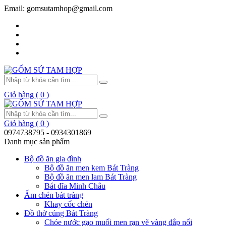
Email: gomsutamhop@gmail.com
Giỏ hàng ( 0 )
Giỏ hàng ( 0 )
0974738795 - 0934301869
Danh mục sản phẩm
Bộ đồ ăn gia đình
Bộ đồ ăn men kem Bát Tràng
Bộ đồ ăn men lam Bát Tràng
Bát đĩa Minh Châu
Ấm chén bát tràng
Khay cốc chén
Đồ thờ cúng Bát Tràng
Chóe nước gạo muối men rạn vẽ vàng đắp nổi