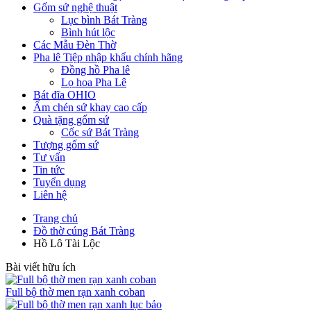
Gốm sứ nghệ thuật
Lục bình Bát Tràng
Bình hút lộc
Các Mẫu Đèn Thờ
Pha lê Tiệp nhập khẩu chính hãng
Đồng hồ Pha lê
Lọ hoa Pha Lê
Bát đĩa OHIO
Ấm chén sứ khay cao cấp
Quà tặng gốm sứ
Cốc sứ Bát Tràng
Tượng gốm sứ
Tư vấn
Tin tức
Tuyển dụng
Liên hệ
Trang chủ
Đồ thờ cúng Bát Tràng
Hồ Lô Tài Lộc
Bài viết hữu ích
Full bộ thờ men rạn xanh coban