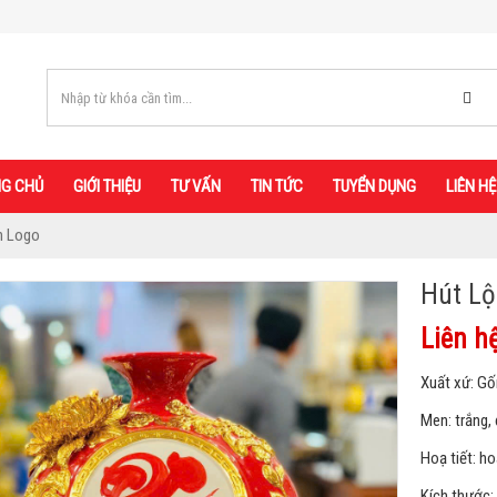
G CHỦ
GIỚI THIỆU
TƯ VẤN
TIN TỨC
TUYỂN DỤNG
LIÊN HỆ
n Logo
Hút Lộ
Liên h
Xuất xứ: Gố
Men: trắng, 
Hoạ tiết: h
Kích thước: 