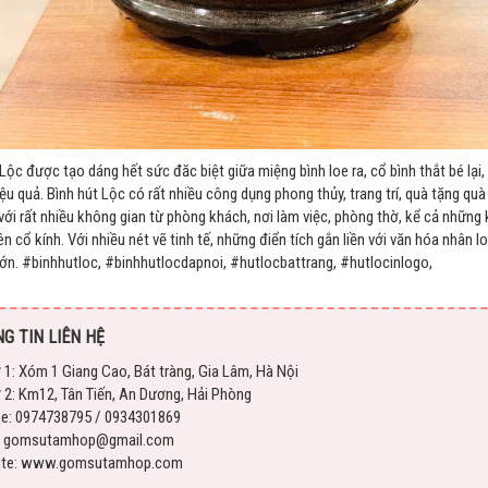
Lộc được tạo dáng hết sức đăc biệt giữa miệng bình loe ra, cổ bình thắt bé lại,
hiệu quả. Bình hút Lộc có rất nhiều công dụng phong thủy, trang trí, quà tặng q
với rất nhiều không gian từ phòng khách, nơi làm việc, phòng thờ, kể cả những
n cổ kính. Với nhiều nét vẽ tinh tế, những điển tích gắn liền với văn hóa nhân 
lớn. #binhhutloc, #binhhutlocdapnoi, #hutlocbattrang, #hutlocinlogo,
G TIN LIÊN HỆ
 1: Xóm 1 Giang Cao, Bát tràng, Gia Lâm, Hà Nội
 2: Km12, Tân Tiến, An Dương, Hải Phòng
ne: 0974738795 / 0934301869
l: gomsutamhop@gmail.com
ite: www.gomsutamhop.com