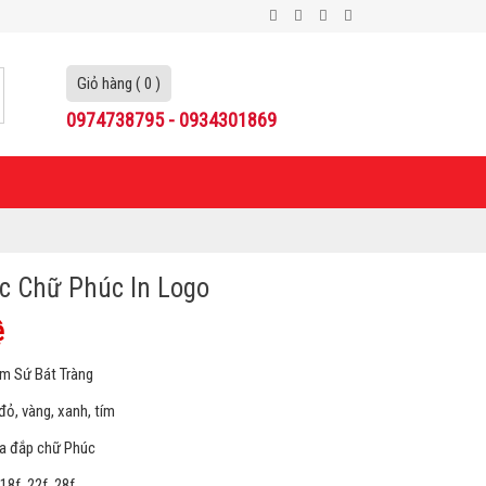
Giỏ hàng ( 0 )
0974738795 - 0934301869
c Chữ Phúc In Logo
ệ
m Sứ Bát Tràng
đỏ, vàng, xanh, tím
oa đắp chữ Phúc
18f, 22f, 28f,