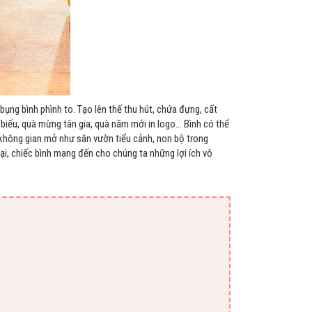
 bụng bình phình to. Tạo lên thế thu hút, chứa đựng, cất
uà biếu, quà mừng tân gia, quà năm mới in logo… Bình có thể
 không gian mở như sân vườn tiểu cảnh, non bộ trong
loại, chiếc bình mang đến cho chúng ta những lợi ích vô