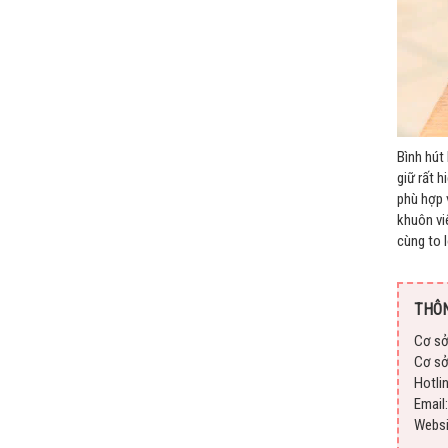
Bình hút 
giữ rất 
phù hợp 
khuôn viê
cùng to 
THÔN
Cơ sở
Cơ sở
Hotli
Emai
Webs