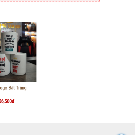
g tin chi tiết
logo Bát Tràng
56,500đ