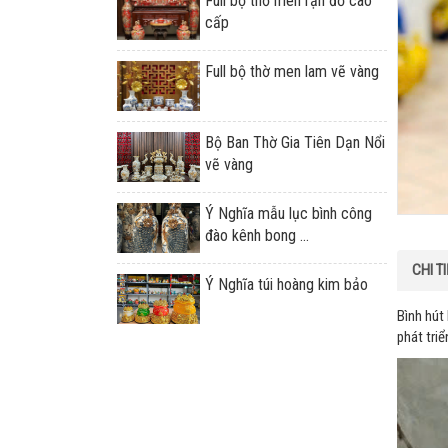
Full bộ thờ men rạn đỏ cao
cấp
Full bộ thờ men lam vẽ vàng
Bộ Ban Thờ Gia Tiên Dạn Nổi
vẽ vàng
Ý Nghĩa mẫu lục bình công
đào kênh bong ...
CHI T
Ý Nghĩa túi hoàng kim bảo
Bình hút 
phát tri