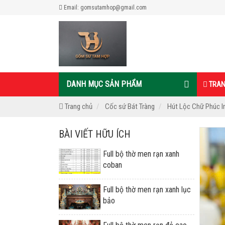
Email: gomsutamhop@gmail.com
DANH MỤC SẢN PHẨM
TRAN
Trang chủ
Cốc sứ Bát Tràng
Hút Lộc Chữ Phúc I
BÀI VIẾT HỮU ÍCH
Full bộ thờ men rạn xanh
coban
Full bộ thờ men rạn xanh lục
bảo