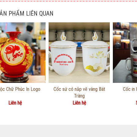
SẢN PHẨM LIÊN QUAN
Thông tin chi tiết
Thông tin chi tiết
Thôn
Lộc Chữ Phúc In Logo
Cốc sứ có nắp vẽ vàng Bát
Cốc in 
Tràng
Liên hệ
Liên hệ