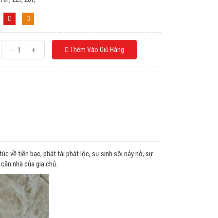
-
+
Thêm Vào Giỏ Hàng
úc về tiền bạc, phát tài phát lộc, sự sinh sôi nảy nở, sự
căn nhà của gia chủ.