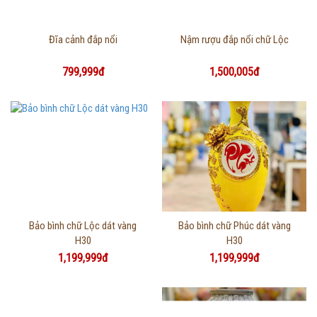
Thông tin chi tiết
Thông tin chi tiết
Đĩa cảnh đắp nổi
Nậm rượu đắp nổi chữ Lộc
799,999đ
1,500,005đ
Thông tin chi tiết
Thông tin chi tiết
Bảo bình chữ Lộc dát vàng
Bảo bình chữ Phúc dát vàng
H30
H30
1,199,999đ
1,199,999đ