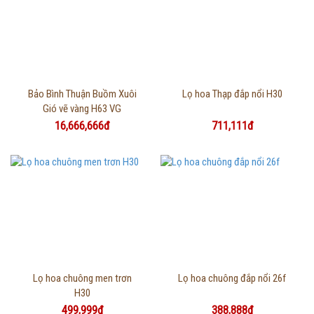
Thông tin chi tiết
Thông tin chi tiết
Bảo Bình Thuận Buồm Xuôi
Lọ hoa Thạp đắp nổi H30
Gió vẽ vàng H63 VG
16,666,666đ
711,111đ
Thông tin chi tiết
Thông tin chi tiết
Lọ hoa chuông men trơn
Lọ hoa chuông đắp nổi 26f
H30
499,999đ
388,888đ