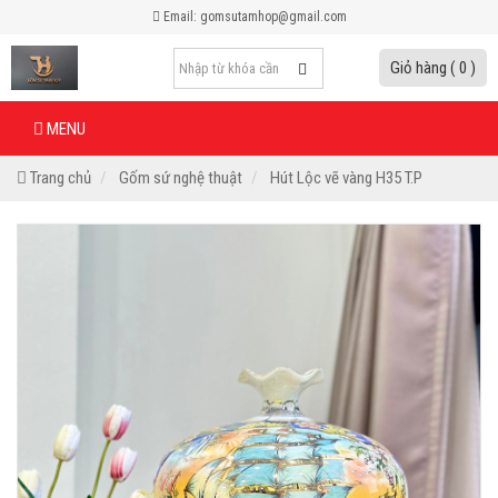
Email: gomsutamhop@gmail.com
Giỏ hàng ( 0 )
MENU
Trang chủ
Gốm sứ nghệ thuật
Hút Lộc vẽ vàng H35 T.P