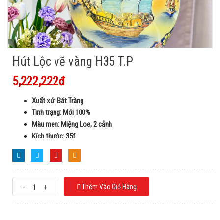
Hút Lộc vẽ vàng H35 T.P
5,222,222đ
Xuất xứ: Bát Tràng
Tình trạng: Mới 100%
Màu men: Miệng Loe, 2 cảnh
Kích thước: 35f
-
+
Thêm Vào Giỏ Hàng