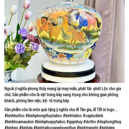
Ngoài ý nghĩa phong thủy mang lại may mắn, phát tài- phát Lộc cho gia
chủ. Sản phẩm còn là vật trưng bày sang trọng cho không gian phòng
khách, phòng làm việc, kệ- tủ trưng bày.
Sản phẩm còn là món quà tặng ý nghĩa cho lễ Tân gia, lễ Tết in logo …
#binhhutloc #binhphongthuytailoc #binhtailoc #caplucbinh
#binhhoamaudon #binhphuquytailoc #gaynhuy #dotho #dophongthuy
#binhgo #binhda #binhtailocgayphongthuy #binhtrangtri #binhdep