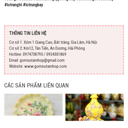
#lotrangtri #lotrungbay
THÔNG TIN LIÊN HỆ
Cơ sở 1: Xóm 1 Giang Cao, Bát tràng, Gia Lâm, Hà Nội
Cơ sở 2: Km12, Tân Tiến, An Dương, Hải Phòng
Hotline: 0974738795 / 0934301869
Email: gomsutamhop@gmail.com
Website: www.gomsutamhop.com
CÁC SẢN PHẨM LIÊN QUAN