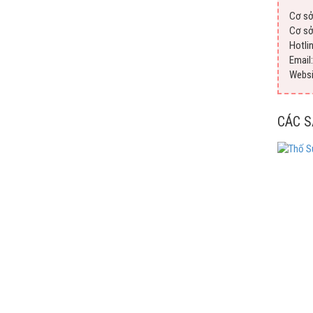
Cơ sở
Cơ sở
Hotli
Emai
Webs
CÁC 