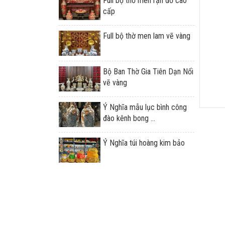
Full bộ thờ men rạn đỏ cao
cấp
Full bộ thờ men lam vẽ vàng
Bộ Ban Thờ Gia Tiên Dạn Nổi
vẽ vàng
Ý Nghĩa mẫu lục bình công
đào kênh bong ...
Ý Nghĩa túi hoàng kim bảo