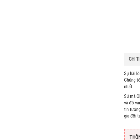
CHI T
Sự hài l
Chúng tô
nhất.
Sứ mà Oh
và độ va
tin tưởn
gia đối 
THÔN