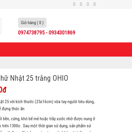
Giỏ hàng ( 0 )
0974738795 - 0934301869
hữ Nhật 25 trắng OHIO
0đ
ật 25 với kích thước (25x16cm) vừa tay người tiêu dùng,
ể đựng thức ăn
t bền, cứng, khó bể mẻ hoặc trầy xước nhờ được nung ở
o trên 1300o . Sau một thời gian sử dụng, sản phẩm sứ