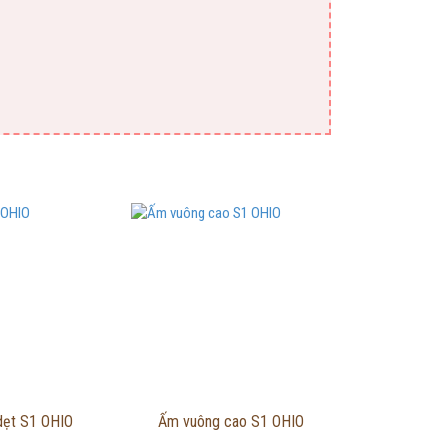
g tin chi tiết
Thông tin chi tiết
ẹt S1 OHIO
Ấm vuông cao S1 OHIO