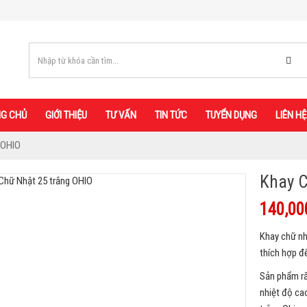
G CHỦ
GIỚI THIỆU
TƯ VẤN
TIN TỨC
TUYỂN DỤNG
LIÊN HỆ
 OHIO
Khay C
140,00
Khay chữ nh
thích hợp đ
Sản phẩm rấ
nhiệt độ ca