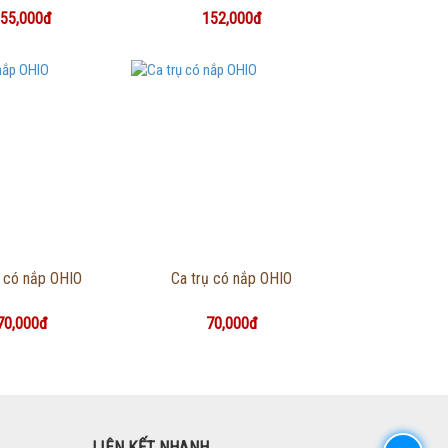
55,000đ
152,000đ
g tin chi tiết
Thông tin chi tiết
e có nắp OHIO
Ca trụ có nắp OHIO
70,000đ
70,000đ
LIÊN KẾT NHANH