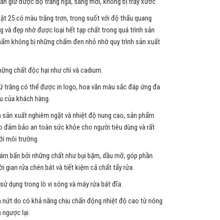
vẫn giữ được độ trắng ngà, sáng mới, không bị trầy xước.
ật 25 có màu trắng trơn, trong suốt với độ thấu quang
g và đẹp nhờ được loại hết tạp chất trong quá trình sản
hẩm không bị những chấm đen nhỏ nhờ quy trình sản xuất
ững chất độc hại như chì và cadium.
 trắng có thể được in logo, hoa văn màu sắc đáp ứng đa
u của khách hàng.
nh sản xuất nghiêm ngặt và nhiệt độ nung cao, sản phẩm
 đảm bảo an toàn sức khỏe cho người tiêu dùng và rất
ới môi trường.
bám bẩn bởi những chất như bụi bặm, dầu mỡ, góp phần
i gian rửa chén bát và tiết kiệm cả chất tẩy rửa.
sử dụng trong lò vi sóng và máy rửa bát đĩa.
n nứt do có khả năng chịu chấn động nhiệt độ cao từ nóng
 ngược lại.