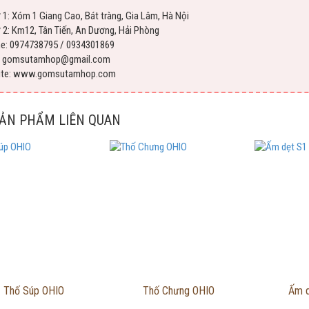
 1: Xóm 1 Giang Cao, Bát tràng, Gia Lâm, Hà Nội
 2: Km12, Tân Tiến, An Dương, Hải Phòng
ne: 0974738795 / 0934301869
l: gomsutamhop@gmail.com
ite: www.gomsutamhop.com
SẢN PHẨM LIÊN QUAN
Thông tin chi tiết
Thông tin chi tiết
Thôn
Thố Súp OHIO
Thố Chưng OHIO
Ấm d