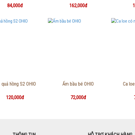
84,000đ
162,000đ
1
Thông tin chi tiết
Thông tin chi tiết
Thôn
 quả hồng S2 OHIO
Ấm bầu bé OHIO
Ca lo
120,000đ
72,000đ
THÔNG TIN
HỖ TRỢ KHÁCH HÀNG