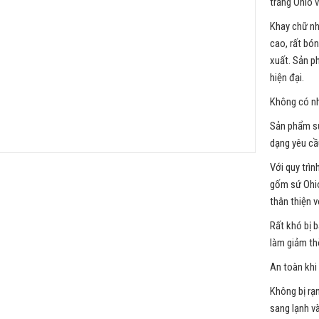
trắng Ohio 
Khay chữ nh
cao, rất bón
xuất. Sản p
hiện đại.
Không có nh
Sản phẩm sứ
dạng yêu cầ
Với quy trì
gốm sứ Ohio
thân thiện v
Rất khó bị 
làm giảm thờ
An toàn khi 
Không bị rạ
sang lạnh và