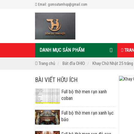
Email: gomsutamhop@gmail.com
DANH MỤC SẢN PHẨM
TRAN
Trang chủ
Bát đĩa OHIO
Khay Chữ Nhật 25 trắng
BÀI VIẾT HỮU ÍCH
Full bộ thờ men rạn xanh
coban
Full bộ thờ men rạn xanh lục
bảo