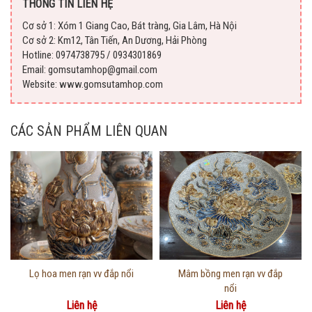
THÔNG TIN LIÊN HỆ
Cơ sở 1: Xóm 1 Giang Cao, Bát tràng, Gia Lâm, Hà Nội
Cơ sở 2: Km12, Tân Tiến, An Dương, Hải Phòng
Hotline: 0974738795 / 0934301869
Email: gomsutamhop@gmail.com
Website: www.gomsutamhop.com
CÁC SẢN PHẨM LIÊN QUAN
Thông tin chi tiết
Thông tin chi tiết
Lọ hoa men rạn vv đắp nổi
Mâm bồng men rạn vv đắp
nổi
Liên hệ
Liên hệ