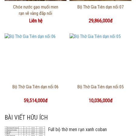
Thông tin chi tiết
Thông tin chi tiết
Chóe nước gạo muối men
Bộ Thờ Gia Tiên dạn nổi 07
rạn vẽ vàng đắp nổi
Liên hệ
29,866,000đ
Thông tin chi tiết
Thông tin chi tiết
Bộ Thờ Gia Tiên dạn nổi 06
Bộ Thờ Gia Tiên dạn nổi 05
59,514,000đ
10,036,000đ
BÀI VIẾT HỮU ÍCH
Full bộ thờ men rạn xanh coban