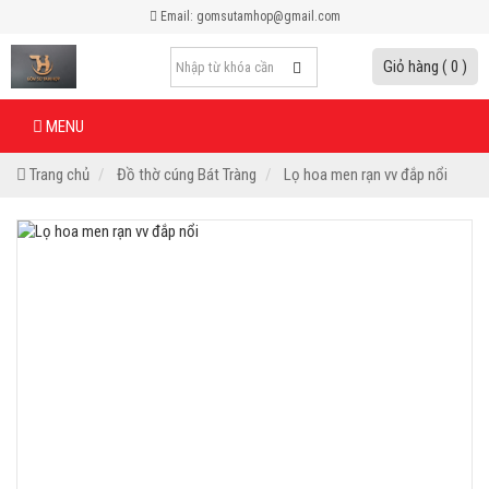
Email: gomsutamhop@gmail.com
Giỏ hàng ( 0 )
MENU
Trang chủ
Đồ thờ cúng Bát Tràng
Lọ hoa men rạn vv đắp nổi