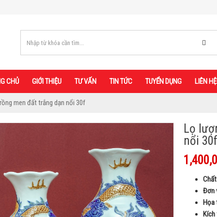
G CHỦ
GIỚI THIỆU
TƯ VẤN
TIN TỨC
TUYỂN DỤNG
LIÊN HỆ
rồng men đất trắng dạn nổi 30f
Lọ lượ
nổi 30
1,400,
Chất 
Đơn v
Họa 
Kích