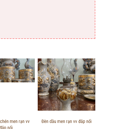
g tin chi tiết
Thông tin chi tiết
 chén men rạn vv
Đèn dầu men rạn vv đắp nổi
đắp nổi