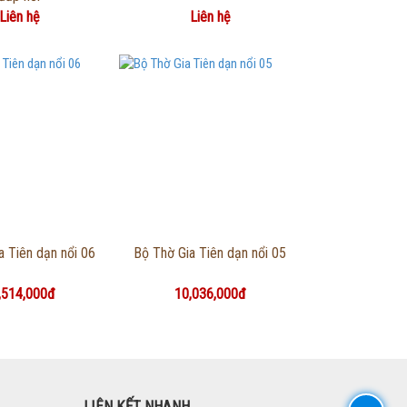
Liên hệ
Liên hệ
g tin chi tiết
Thông tin chi tiết
a Tiên dạn nổi 06
Bộ Thờ Gia Tiên dạn nổi 05
,514,000đ
10,036,000đ
LIÊN KẾT NHANH