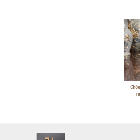
Chóe
r