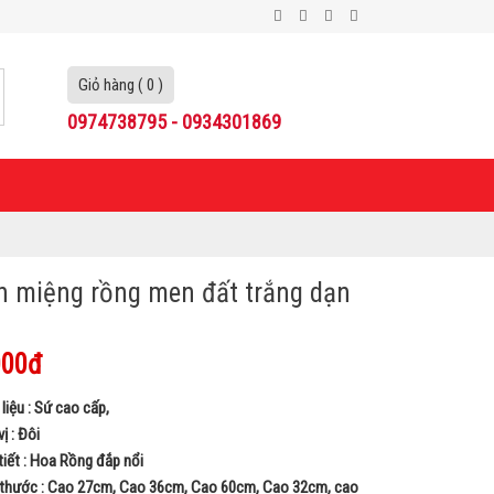
Giỏ hàng ( 0 )
0974738795 - 0934301869
n miệng rồng men đất trắng dạn
f
000đ
liệu : Sứ cao cấp,
ị : Đôi
tiết : Hoa Rồng đắp nổi
 thước : Cao 27cm, Cao 36cm, Cao 60cm, Cao 32cm, cao