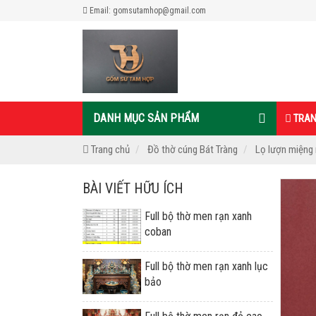
Email: gomsutamhop@gmail.com
DANH MỤC SẢN PHẨM
TRAN
Trang chủ
Đồ thờ cúng Bát Tràng
Lọ lượn miệng 
BÀI VIẾT HỮU ÍCH
Full bộ thờ men rạn xanh
coban
Full bộ thờ men rạn xanh lục
bảo