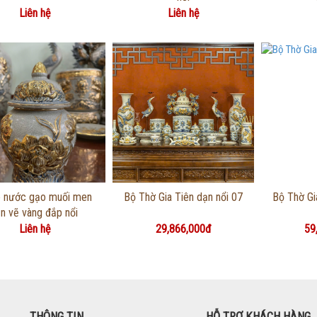
Liên hệ
Liên hệ
Thông tin chi tiết
Thông tin chi tiết
Thôn
 nước gạo muối men
Bộ Thờ Gia Tiên dạn nổi 07
Bộ Thờ Gi
ạn vẽ vàng đắp nổi
Liên hệ
29,866,000đ
59
THÔNG TIN
HỖ TRỢ KHÁCH HÀNG