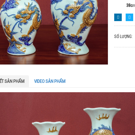
38c
SỐ LƯỢNG:
IẾT SẢN PHẨM
VIDEO SẢN PHẨM