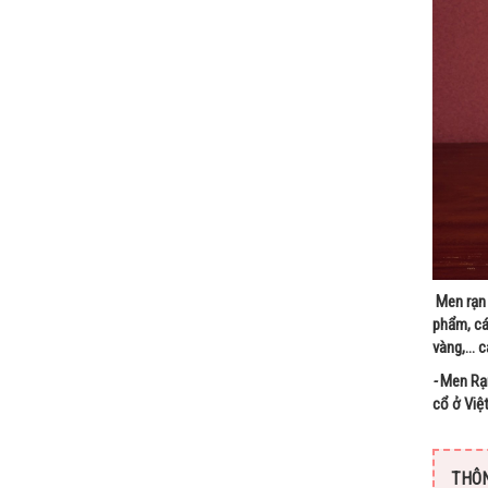
Men rạn 
phẩm, cá
vàng,… c
-
Men Rạn
cổ ở Việ
THÔN