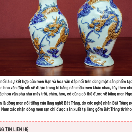
nổi là sự kết hợp của men Rạn và hoa văn đắp nổi trên cùng một sản phẩm tạ
c hoa văn đắp nổi sẽ được trang trí bằng các mầu men khác nhau, tùy theo nh
ác hoa văn phụ như mây trôi, chim, hoa, cỏ cũng có thể được vẽ bằng men Ngọ
 là dòng men nổi tiếng của làng nghề Bát Tràng, do các nghệ nhân Bát Tràng n
t Nam xác nhận dòng men rạn chỉ được sản xuất tại làng gốm Bát Tràng từ khoản
G TIN LIÊN HỆ