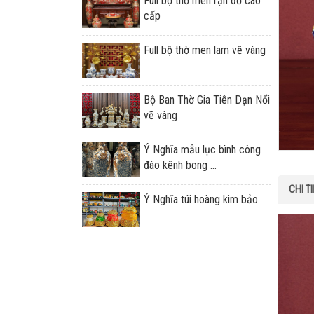
Full bộ thờ men rạn đỏ cao
cấp
Full bộ thờ men lam vẽ vàng
Bộ Ban Thờ Gia Tiên Dạn Nổi
vẽ vàng
Ý Nghĩa mẫu lục bình công
đào kênh bong ...
CHI T
Ý Nghĩa túi hoàng kim bảo