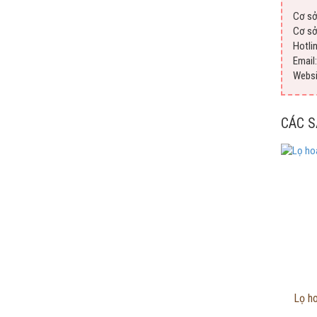
Cơ sở
Cơ sở
Hotli
Emai
Webs
CÁC 
Lọ ho