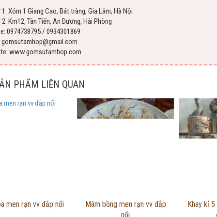
 1: Xóm 1 Giang Cao, Bát tràng, Gia Lâm, Hà Nội
 2: Km12, Tân Tiến, An Dương, Hải Phòng
ne: 0974738795 / 0934301869
l: gomsutamhop@gmail.com
ite: www.gomsutamhop.com
SẢN PHẨM LIÊN QUAN
Thông tin chi tiết
Thông tin chi tiết
Thôn
a men rạn vv đắp nổi
Mâm bồng men rạn vv đắp
Khay kỉ 5
nổi