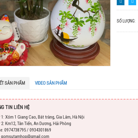
SỐ LƯỢNG:
IẾT SẢN PHẨM
VIDEO SẢN PHẨM
G TIN LIÊN HỆ
 1: Xóm 1 Giang Cao, Bát tràng, Gia Lâm, Hà Nội
 2: Km12, Tân Tiến, An Dương, Hải Phòng
ne: 0974738795 / 0934301869
l: gomsutamhop@gmail.com