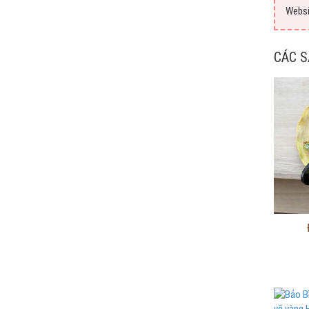
Webs
CÁC 