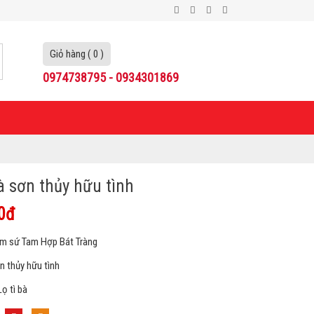
Giỏ hàng ( 0 )
0974738795 - 0934301869
bà sơn thủy hữu tình
0đ
ốm sứ Tam Hợp Bát Tràng
n thủy hữu tình
ọ tì bà