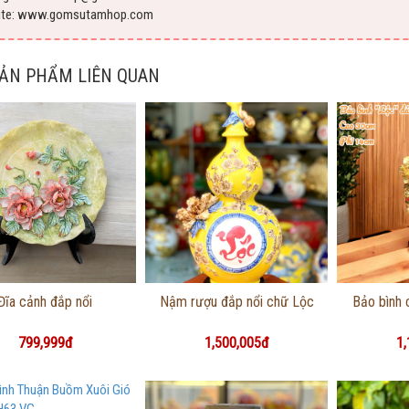
ite: www.gomsutamhop.com
SẢN PHẨM LIÊN QUAN
Thông tin chi tiết
Thông tin chi tiết
Thôn
Đĩa cảnh đắp nổi
Nậm rượu đắp nổi chữ Lộc
Bảo bình 
799,999đ
1,500,005đ
1,