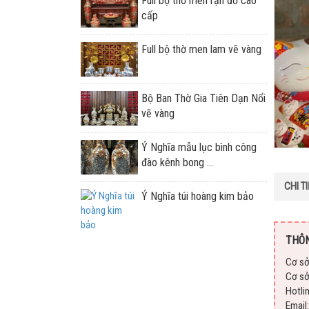
Full bộ thờ men rạn đỏ cao
cấp
Full bộ thờ men lam vẽ vàng
Bộ Ban Thờ Gia Tiên Dạn Nổi
vẽ vàng
Ý Nghĩa mẫu lục bình công
đào kênh bong ...
CHI T
Ý Nghĩa túi hoàng kim bảo
THÔN
Cơ sở
Cơ sở
Hotli
Emai