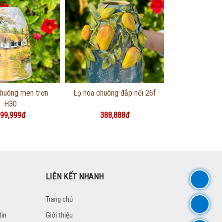
g tin chi tiết
Thông tin chi tiết
chuông men trơn
Lọ hoa chuông đắp nổi 26f
H30
99,999đ
388,888đ
LIÊN KẾT NHANH
Trang chủ
tin
Giới thiệu