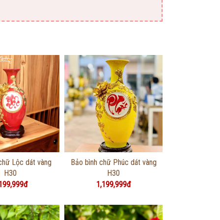
g tin chi tiết
Thông tin chi tiết
chữ Lộc dát vàng
Bảo bình chữ Phúc dát vàng
H30
H30
199,999đ
1,199,999đ