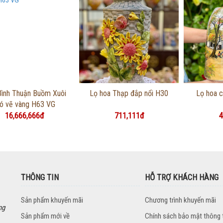
Thông tin chi tiết
Thông tin chi tiết
Thôn
ình Thuận Buồm Xuôi
Lọ hoa Thạp đắp nổi H30
Lọ hoa 
ió vẽ vàng H63 VG
16,666,666đ
711,111đ
4
THÔNG TIN
HỖ TRỢ KHÁCH HÀNG
Sản phẩm khuyến mãi
Chương trình khuyến mãi
ng
Sản phẩm mới về
Chính sách bảo mật thông 