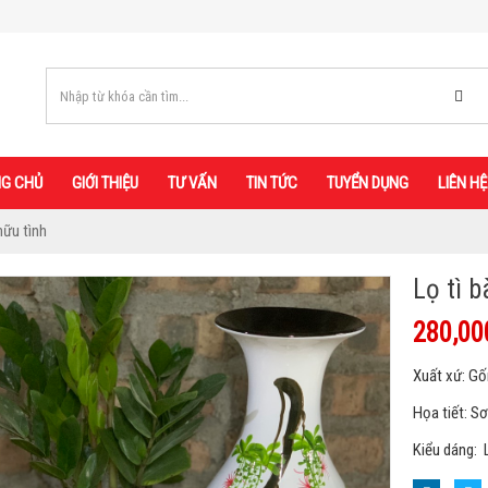
G CHỦ
GIỚI THIỆU
TƯ VẤN
TIN TỨC
TUYỂN DỤNG
LIÊN HỆ
hữu tình
Lọ tì 
280,00
Xuất xứ: G
Họa tiết: Sơ
Kiểu dáng: L