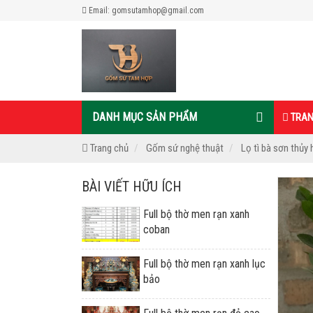
Email: gomsutamhop@gmail.com
DANH MỤC SẢN PHẨM
TRAN
Trang chủ
Gốm sứ nghệ thuật
Lọ tì bà sơn thủy 
BÀI VIẾT HỮU ÍCH
Full bộ thờ men rạn xanh
coban
Full bộ thờ men rạn xanh lục
bảo