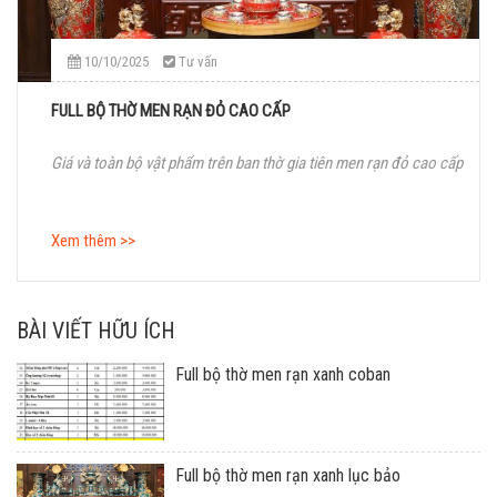
10/10/2025
Tư vấn
FULL BỘ THỜ MEN RẠN ĐỎ CAO CẤP
Giá và toàn bộ vật phẩm trên ban thờ gia tiên men rạn đỏ cao cấp
Xem thêm >>
BÀI VIẾT HỮU ÍCH
Full bộ thờ men rạn xanh coban
Full bộ thờ men rạn xanh lục bảo