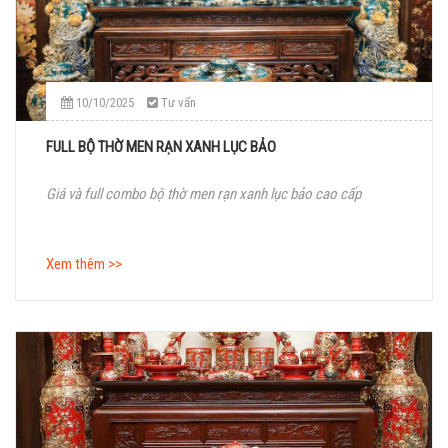
10/10/2025
Tư vấn
FULL BỘ THỜ MEN RẠN XANH LỤC BẢO
Giá và full combo bộ thờ men rạn xanh lục bảo cao cấp
Xem thêm >>