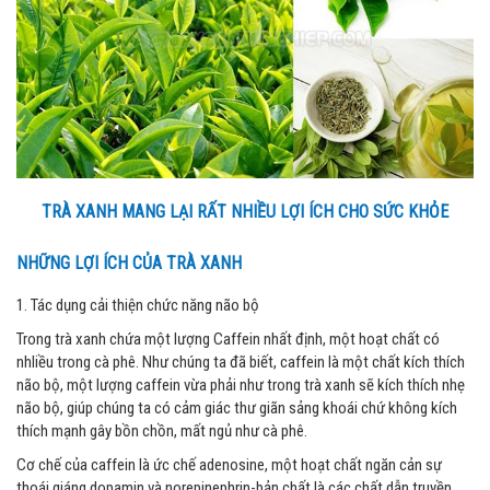
TRÀ XANH MANG LẠI RẤT NHIỀU LỢI ÍCH CHO SỨC KHỎE
NHỮNG LỢI ÍCH CỦA TRÀ XANH
1. Tác dụng cải thiện chức năng não bộ
Trong trà xanh chứa một lượng Caffein nhất định, một hoạt chất có
nhliều trong cà phê. Như chúng ta đã biết, caffein là một chất kích thích
não bộ, một lượng caffein vừa phải như trong trà xanh sẽ kích thích nhẹ
não bộ, giúp chúng ta có cảm giác thư giãn sảng khoái chứ không kích
thích mạnh gây bồn chồn, mất ngủ như cà phê.
Cơ chế của caffein là ức chế adenosine, một hoạt chất ngăn cản sự
thoái giáng dopamin và norepinephrin-bản chất là các chất dẫn truyền