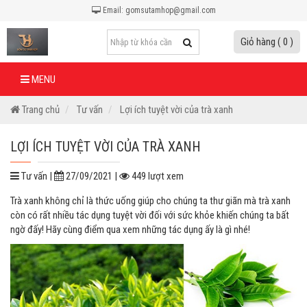
Email: gomsutamhop@gmail.com
Giỏ hàng ( 0 )
MENU
Trang chủ
Tư vấn
Lợi ích tuyệt vời của trà xanh
LỢI ÍCH TUYỆT VỜI CỦA TRÀ XANH
Tư vấn |
27/09/2021 |
449 lượt xem
Trà xanh không chỉ là thức uống giúp cho chúng ta thư giãn mà trà xanh
còn có rất nhiều tác dụng tuyệt vời đối với sức khỏe khiến chúng ta bất
ngờ đấy! Hãy cùng điểm qua xem những tác dụng ấy là gì nhé!