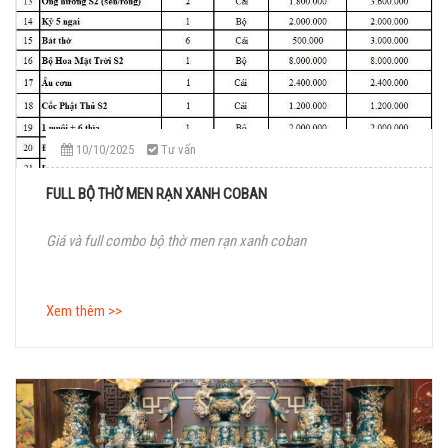
10/10/2025
Tư vấn
FULL BỘ THỜ MEN RẠN XANH COBAN
Giá và full combo bộ thờ men rạn xanh coban
Xem thêm >>