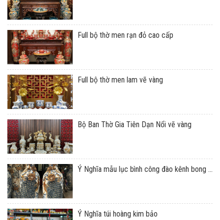
Full bộ thờ men rạn đỏ cao cấp
Full bộ thờ men lam vẽ vàng
Bộ Ban Thờ Gia Tiên Dạn Nổi vẽ vàng
Ý Nghĩa mẫu lục bình công đào kênh bong ...
Ý Nghĩa túi hoàng kim bảo