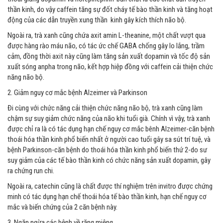
thần kinh, do vậy caffein tăng sự đốt cháy tế bào thần kinh và tăng hoạt
động của các dẫn truyền xung thần kinh gây kích thích não bộ.
Ngoài ra, trà xanh cũng chứa axit amin L-theanine, một chất vượt qua
được hàng rào máu não, có tác ức chế GABA chống gây lo lắng, trầm
cảm, đồng thời axit này cũng làm tăng sản xuất dopamin và tốc độ sản
xuất sóng anpha trong não, kết hợp hiệp đồng với caffein cải thiện chức
năng não bộ.
2. Giảm nguy cơ mắc bệnh Alzeimer và Parkinson
Đi cùng với chức năng cải thiện chức năng não bộ, trà xanh cũng làm
chậm sự suy giảm chức năng của não khi tuổi già. Chính vì vậy, trà xanh
được chỉ ra là có tác dụng hạn chế nguy cơ mắc bênh Alzeimer-căn bệnh
thoái hóa thần kinh phổ biến nhất ở người cao tuổi gây sa sút trí tuệ, và
bệnh Parkinson-căn bệnh do thoái hóa thần kinh phổ biến thứ 2-do sư
suy giảm của các tế bào thần kinh có chức năng sản xuất dopamin, gây
ra chứng run chi.
Ngoài ra, catechin cũng là chất được thí nghiệm trên invitro được chứng
minh có tác dụng hạn chế thoái hóa tế bào thần kinh, hạn chế nguy cơ
mắc và biến chứng của 2 căn bệnh này.
3. Ngăn ngừa các bệnh về răng miệng