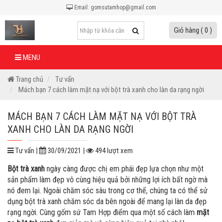
Email: gomsutamhop@gmail.com
Giỏ hàng ( 0 )
MENU
Trang chủ
Tư vấn
Mách bạn 7 cách làm mặt nạ với bột trà xanh cho làn da rạng ngời
MÁCH BẠN 7 CÁCH LÀM MẶT NẠ VỚI BỘT TRÀ
XANH CHO LÀN DA RẠNG NGỜI
Tư vấn |
30/09/2021 |
494 lượt xem
Bột trà xanh
ngày càng được chị em phái đẹp lựa chọn như một
sản phẩm làm đẹp vô cùng hiệu quả bởi những lợi ích bất ngờ mà
nó đem lại. Ngoài chăm sóc sâu trong cơ thể, chúng ta có thể sử
dụng bột trà xanh chăm sóc da bên ngoài để mang lại làn da đẹp
rạng ngời. Cùng gốm sứ Tam Hợp điểm qua một số cách làm
mặt