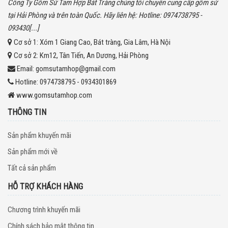
Công Ty Gốm Sứ Tam Hợp Bát Tràng chúng tôi chuyên cung cấp gốm sứ
tại Hải Phòng và trên toàn Quốc. Hãy liên hệ: Hotline: 0974738795 -
093430[...]
Cơ sở 1:
Xóm 1 Giang Cao, Bát tràng, Gia Lâm, Hà Nội
Cơ sở 2:
Km12, Tân Tiến, An Dương, Hải Phòng
Email:
gomsutamhop@gmail.com
Hotline:
0974738795 - 0934301869
www.gomsutamhop.com
THÔNG TIN
Sản phẩm khuyến mãi
Sản phẩm mới về
Tất cả sản phẩm
HỖ TRỢ KHÁCH HÀNG
Chương trình khuyến mãi
Chính sách bảo mật thông tin