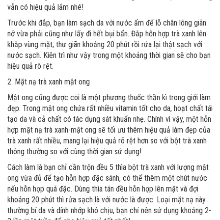
vẫn có hiệu quả lắm nhé!
Trước khi đắp, bạn làm sạch da với nước ấm để lỗ chân lông giãn
nở vừa phải cũng như lấy đi hết bụi bẩn. Đắp hỗn hợp trà xanh lên
khắp vùng mặt, thư giãn khoảng 20 phút rồi rửa lại thật sạch với
nước sạch. Kiên trì như vậy trong một khoảng thời gian sẽ cho bạn
hiệu quả rõ rệt.
2. Mặt nạ trà xanh mật ong
Mật ong cũng được coi là một phương thuốc thần kì trong giới làm
đẹp. Trong mật ong chứa rất nhiều vitamin tốt cho da, hoạt chất tái
tạo da và cả chất có tác dụng sát khuẩn nhẹ. Chính vì vậy, một hỗn
hợp mặt nạ trà xanh-mật ong sẽ tối ưu thêm hiệu quả làm đẹp của
trà xanh rất nhiều, mang lại hiệu quả rõ rệt hơn so với bột trà xanh
thông thường so với cùng thời gian sử dụng!
Cách làm là bạn chỉ cần trộn đều 5 thìa bột trà xanh với lượng mật
ong vừa đủ để tạo hỗn hợp đặc sánh, có thể thêm một chút nước
nếu hỗn hợp quá đặc. Dùng thìa tán đều hỗn hợp lên mặt và đợi
khoảng 20 phút thì rửa sạch là với nước là được. Loại mặt nạ này
thường bí da và dính nhớp khó chịu, bạn chỉ nên sử dụng khoảng 2-