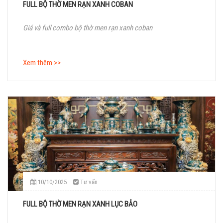
FULL BỘ THỜ MEN RẠN XANH COBAN
Giá và full combo bộ thờ men rạn xanh coban
Xem thêm >>
10/10/2025
Tư vấn
FULL BỘ THỜ MEN RẠN XANH LỤC BẢO