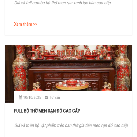
Giá và full combo bộ thờ men rạn xanh lục bảo cao cấp
Xem thêm >>
10/10/2025
Tư vấn
FULL BỘ THỜ MEN RẠN ĐỎ CAO CẤP
Giá và toàn bộ vật phẩm trên ban thờ gia tiên men rạn đỏ cao cấp