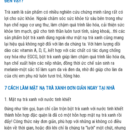
ĐẾN VẬY?
Trà xanh là sản phẩm có nhiều nghiên cứu chứng minh rằng rất có
lợi cho sức khỏe. Ngoài chăm sóc sức khỏe từ sâu bên trong như
hạn chế nguy cơ ung thư, làm chậm quá trình lão hóa, cải thiện sức
khỏe tim mạch, giữ cho tinh thần luôn tươi tỉnh, sảng khoái,...thì các
sản phẩm bột trà xanh dùng ngoài như mặt nạ trà xanh cũng mang
lại hiệu quả không ngờ đối với làn da chúng ta. Với hàm lượng dồi
dào các vitamin A, D, E,..kết hợp với các chất có tác dụng chống
oxy hóa như EGCG, bột trà xanh giúp làm chậm quá trình lão hóa da,
hạn chế xuất hiện các nếp nhăn, đồng thời ức chế sản sinh ra
melanin-một sắc tố làm sạm da và đen da, nhờ đó giúp cho làn da
của chị em phụ nữ luôn tươi trẻ, hồng hào.
7 CÁCH LÀM MẶT NẠ TRÀ XANH ĐƠN GIẢN NGAY TẠI NHÀ
1. Mặt nạ trà xanh với nước tinh khiết
Đúng như tên gọi, bạn chỉ cần trộn bột trà xanh với nước tinh khiết
thành hỗn hợp đặc quện là đã có một hỗn hợp mặt nạ trà xanh rồi
đấy! Công thức này đơn giản, phù hợp với những ai không có điều
kiện về thời gian, hoặc đôi khi chỉ là chúng ta "lười" một chút, nhưng