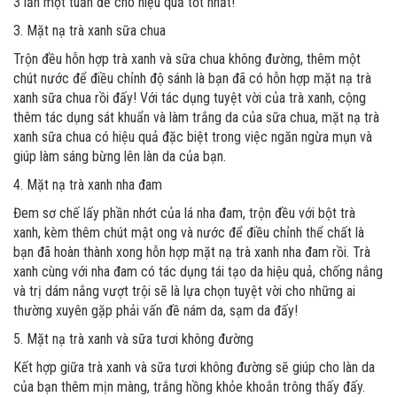
3 lần một tuần để cho hiệu quả tốt nhất!
3. Mặt nạ trà xanh sữa chua
Trộn đều hỗn hợp trà xanh và sữa chua không đường, thêm một
chút nước để điều chỉnh độ sánh là bạn đã có hỗn hợp mặt nạ trà
xanh sữa chua rồi đấy! Với tác dụng tuyệt vời của trà xanh, cộng
thêm tác dụng sát khuẩn và làm trắng da của sữa chua, mặt nạ trà
xanh sữa chua có hiệu quả đặc biệt trong việc ngăn ngừa mụn và
giúp làm sáng bừng lên làn da của bạn.
4. Mặt nạ trà xanh nha đam
Đem sơ chế lấy phần nhớt của lá nha đam, trộn đều với bột trà
xanh, kèm thêm chút mật ong và nước để điều chỉnh thể chất là
bạn đã hoàn thành xong hỗn hợp mặt nạ trà xanh nha đam rồi. Trà
xanh cùng với nha đam có tác dụng tái tạo da hiệu quả, chống nắng
và trị dám nắng vượt trội sẽ là lựa chọn tuyệt vời cho những ai
thường xuyên gặp phải vấn đề nám da, sạm da đấy!
5. Mặt nạ trà xanh và sữa tươi không đường
Kết hợp giữa trà xanh và sữa tươi không đường sẽ giúp cho làn da
của bạn thêm mịn màng, trắng hồng khỏe khoắn trông thấy đấy.