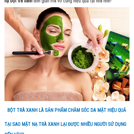
nạ bột trà xanh
đơn giản mà vô cùng hiệu quả tại nhà nhé!
BỘT TRÀ XANH LÀ SẢN PHẨM CHĂM SÓC DA MẶT HIỆU QUẢ
TẠI SAO MẶT NẠ TRÀ XANH LẠI ĐƯỢC NHIỀU NGƯỜI SỬ DỤNG