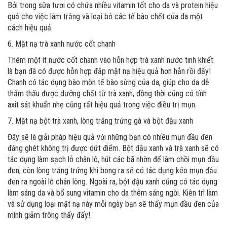
Bởi trong sữa tươi có chứa nhiều vitamin tốt cho da và protein hiệu
quả cho việc làm trắng và loại bỏ các tế bào chết của da một
cách hiệu quả.
6. Mặt nạ trà xanh nước cốt chanh
Thêm một ít nước cốt chanh vào hỗn hợp trà xanh nước tinh khiết
là bạn đã có được hỗn hợp đắp mặt nạ hiệu quả hơn hẳn rồi đấy!
Chanh có tác dụng bào mòn tế bào sừng của da, giúp cho da dễ
thẩm thấu được dưỡng chất từ trà xanh, đồng thời cũng có tính
axit sát khuẩn nhẹ cũng rất hiệu quả trong việc điều trị mụn.
7. Mặt nạ bột trà xanh, lòng trắng trứng gà và bột đậu xanh
Đây sẽ là giải pháp hiệu quả với những bạn có nhiều mụn đầu đen
đáng ghét không trị được dứt điểm. Bột đậu xanh và trà xanh sẽ có
tác dụng làm sạch lỗ chân lô, hút các bã nhờn để làm chồi mụn đầu
đen, còn lòng trắng trứng khi bong ra sẽ có tác dụng kéo mụn đầu
đen ra ngoài lỗ chân lông. Ngoài ra, bột đậu xanh cũng có tác dụng
làm sáng da và bổ sung vitamin cho da thêm sáng ngời. Kiên trì làm
và sử dụng loại mặt nạ này mỗi ngày bạn sẽ thấy mụn đầu đen của
mình giảm trông thấy đấy!