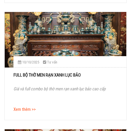
10/10/2025
Tư vấn
FULL BỘ THỜ MEN RẠN XANH LỤC BẢO
Giá và full combo bộ thờ men rạn xanh lục bảo cao cấp
Xem thêm >>