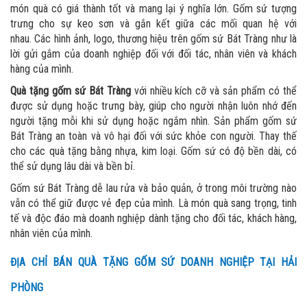
món quà có giá thành tốt và mang lại ý nghĩa lớn. Gốm sứ tượng
trưng cho sự keo sơn và gắn kết giữa các mối quan hệ với
nhau. Các
hình ảnh, logo, thương hiệu trên gốm sứ Bát Tràng như là
lời gửi gắm của doanh nghiệp đối với đối tác, nhân viên và khách
hàng của mình.
Quà tặng gốm sứ Bát Tràng
với nhiều kích cỡ và sản phẩm có thể
được sử dụng hoặc trưng bày, giúp cho người nhận luôn nhớ đến
người tặng mỗi khi sử dụng hoặc ngắm nhìn. Sản phẩm gốm sứ
Bát Tràng an toàn và vô hại đối với sức khỏe con người. Thay thế
cho các quà tặng bằng nhựa, kim loại. Gốm sứ có độ bền dài, có
thể sử dụng lâu dài và bền bỉ.
Gốm sứ Bát Tràng dễ lau rửa và bảo quản, ở trong môi trường nào
vẫn có thể giữ được vẻ đẹp của mình. Là món quà sang trọng, tinh
tế và độc đáo mà doanh nghiệp dành tặng cho đối tác, khách hàng,
nhân viên của mình.
ĐỊA CHỈ BÁN QUÀ TẶNG GỐM SỨ DOANH NGHIỆP TẠI HẢI
PHÒNG