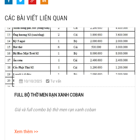
CÁC BÀI VIẾT LIÊN QUAN
10/10/2025
Tư vấn
FULL BỘ THỜ MEN RẠN XANH COBAN
Giá và full combo bộ thờ men rạn xanh coban
Xem thêm >>