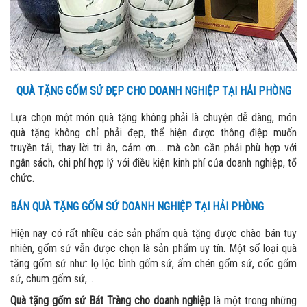
QUÀ TẶNG GỐM SỨ ĐẸP CHO DOANH NGHIỆP TẠI HẢI PHÒNG
Lựa chọn một món quà tặng không phải là chuyện dễ dàng, món
quà tặng không chỉ phải đẹp, thể hiện được thông điệp muốn
truyền tải, thay lời tri ân, cảm ơn…. mà còn cần phải
phù hợp với
ngân sách, chi phí hợp lý với điều kiện kinh phí của doanh nghiệp, tổ
chức.
BÁN QUÀ TẶNG GỐM SỨ DOANH NGHIỆP TẠI HẢI PHÒNG
Hiện nay có rất nhiều các sản phẩm quà tặng được chào bán tuy
nhiên, gốm sứ vẫn được chọn là sản phẩm uy tín. Một số loại quà
tặng gốm sứ như: lọ lộc bình gốm sứ, ấm chén gốm sứ, cốc gốm
sứ, chum gốm sứ,...
Quà tặng gốm sứ Bát Tràng cho doanh nghiệp
là một trong những