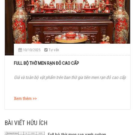
10/10/2025
Tư vấn
FULL BỘ THỜ MEN RẠN ĐỎ CAO CẤP
Giá và toàn bộ vật phẩm trên ban thờ gia tiên men rạn đỏ cao cấp
Xem thêm >>
BÀI VIẾT HỮU ÍCH
Full bộ thờ men rạn xanh coban