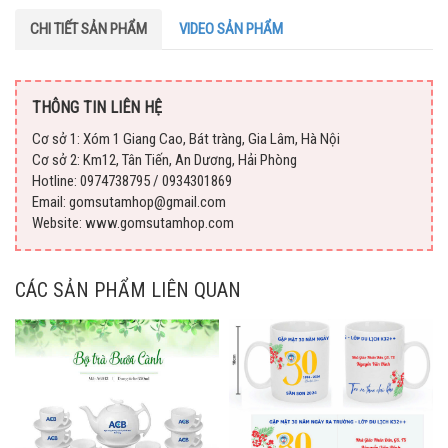
CHI TIẾT SẢN PHẨM
VIDEO SẢN PHẨM
THÔNG TIN LIÊN HỆ
Cơ sở 1: Xóm 1 Giang Cao, Bát tràng, Gia Lâm, Hà Nội
Cơ sở 2: Km12, Tân Tiến, An Dương, Hải Phòng
Hotline: 0974738795 / 0934301869
Email: gomsutamhop@gmail.com
Website: www.gomsutamhop.com
CÁC SẢN PHẨM LIÊN QUAN