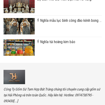
Ý Nghĩa mẫu lục bình công đào kênh bong ...
Ý Nghĩa túi hoàng kim bảo
Công Ty Gốm Sứ Tam Hợp Bát Tràng chúng tôi chuyên cung cấp gốm sứ
tại Hải Phòng và trên toàn Quốc. Hãy liên hệ: Hotline: 0974738795 -
093430[...]