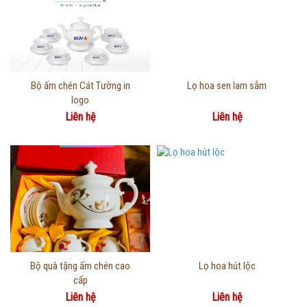
Thông tin chi tiết
Thông tin chi tiết
Bộ ấm chén Cát Tường in
Lọ hoa sen lam sẫm
logo
Liên hệ
Liên hệ
Thông tin chi tiết
Thông tin chi tiết
Bộ quà tặng ấm chén cao
Lọ hoa hút lộc
cấp
Liên hệ
Liên hệ