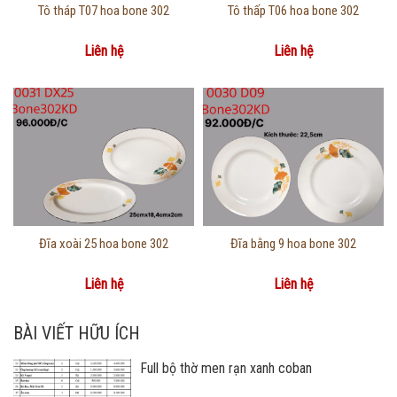
Thông tin chi tiết
Thông tin chi tiết
Tô tháp T07 hoa bone 302
Tô thấp T06 hoa bone 302
Liên hệ
Liên hệ
Thông tin chi tiết
Thông tin chi tiết
Đĩa xoài 25 hoa bone 302
Đĩa bằng 9 hoa bone 302
Liên hệ
Liên hệ
BÀI VIẾT HỮU ÍCH
Full bộ thờ men rạn xanh coban