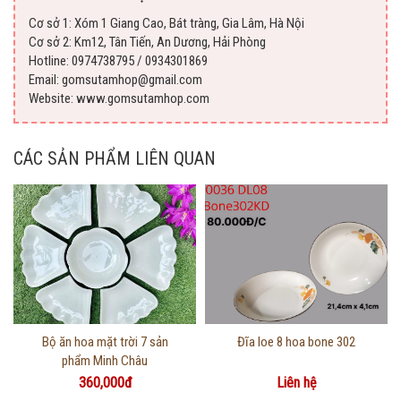
Cơ sở 1: Xóm 1 Giang Cao, Bát tràng, Gia Lâm, Hà Nội
Cơ sở 2: Km12, Tân Tiến, An Dương, Hải Phòng
Hotline: 0974738795 / 0934301869
Email: gomsutamhop@gmail.com
Website: www.gomsutamhop.com
CÁC SẢN PHẨM LIÊN QUAN
Thông tin chi tiết
Thông tin chi tiết
Bộ ăn hoa mặt trời 7 sản
Đĩa loe 8 hoa bone 302
phẩm Minh Châu
360,000đ
Liên hệ