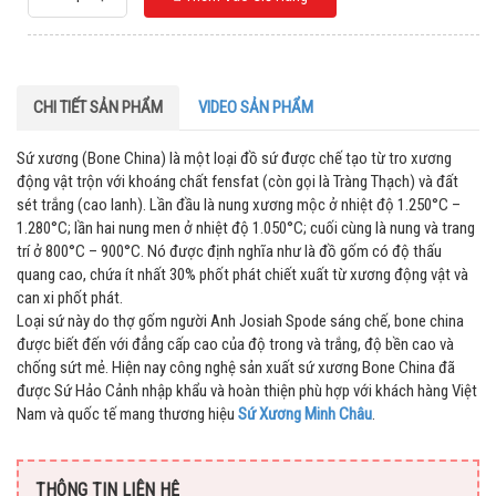
CHI TIẾT SẢN PHẨM
VIDEO SẢN PHẨM
Sứ xương (Bone China) là một loại đồ sứ được chế tạo từ tro xương
động vật trộn với khoáng chất fensfat (còn gọi là Tràng Thạch) và đất
sét trắng (cao lanh). Lần đầu là nung xương mộc ở nhiệt độ 1.250°C –
1.280°C; lần hai nung men ở nhiệt độ 1.050°C; cuối cùng là nung và trang
trí ở 800°C – 900°C. Nó được định nghĩa như là đồ gốm có độ thấu
quang cao, chứa ít nhất 30% phốt phát chiết xuất từ xương động vật và
can xi phốt phát.
Loại sứ này do thợ gốm người Anh Josiah Spode sáng chế, bone china
được biết đến với đẳng cấp cao của độ trong và trắng, độ bền cao và
chống sứt mẻ. Hiện nay công nghệ sản xuất sứ xương Bone China đã
được Sứ Hảo Cảnh nhập khẩu và hoàn thiện phù hợp với khách hàng Việt
Nam và quốc tế mang thương hiệu
Sứ Xương Minh Châu
.
THÔNG TIN LIÊN HỆ