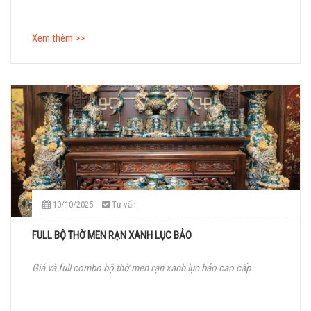
Xem thêm >>
10/10/2025
Tư vấn
FULL BỘ THỜ MEN RẠN XANH LỤC BẢO
Giá và full combo bộ thờ men rạn xanh lục bảo cao cấp