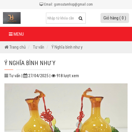
Email: gomsutamhop@gmail.com
Giỏ hàng ( 0 )
MENU
Trang chủ
Tư vấn
Ý Nghĩa bình như y
Ý NGHĨA BÌNH NHƯ Y
Tư vấn |
27/04/2025 |
918 lượt xem