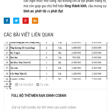
các nghi thức thờ cúng. Nó không chỉ là vật phẩm trang trí,
mà còn giúp gia chủ thể hiện
lòng thành kính
, cầu mong sự
bình an
,
phát tài
và
phát đạt
.
CÁC BÀI VIẾT LIÊN QUAN
10/10/2025
Tư vấn
FULL BỘ THỜ MEN RẠN XANH COBAN
Giá và full combo bộ thờ men rạn xanh coban