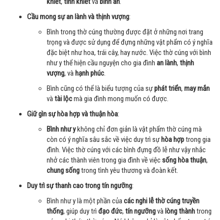
khiết
,
tinh khiết
và
bình an
.
Cầu mong sự an lành và thịnh vượng
:
Bình trong thờ cúng thường được đặt ở những nơi trang
trọng và được sử dụng để đựng những vật phẩm có ý nghĩa
đặc biệt như hoa, trái cây, hay nước. Việc thờ cúng với bình
như y thể hiện cầu nguyện cho gia đình
an lành
,
thịnh
vượng
, và
hạnh phúc
.
Bình cũng có thể là biểu tượng của sự
phát triển
,
may mắn
và
tài lộc
mà gia đình mong muốn có được.
Giữ gìn sự hòa hợp và thuận hòa
:
Bình như y
không chỉ đơn giản là vật phẩm thờ cúng mà
còn có ý nghĩa sâu sắc về việc duy trì sự
hòa hợp
trong gia
đình. Việc thờ cúng với các bình đựng đồ lễ như vậy nhắc
nhở các thành viên trong gia đình về việc
sống hòa thuận
,
chung sống
trong tình yêu thương và đoàn kết.
Duy trì sự thanh cao trong tín ngưỡng
:
Bình như y là một phần của
các nghi lễ thờ cúng truyền
thống
, giúp duy trì
đạo đức
,
tín ngưỡng
và
lòng thành
trong