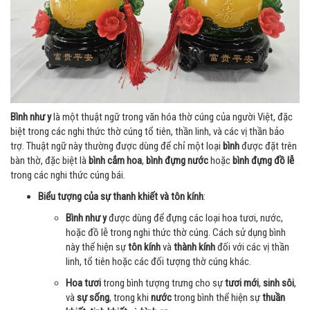
Bình như y
là một thuật ngữ trong văn hóa thờ cúng của người Việt, đặc
biệt trong các nghi thức thờ cúng tổ tiên, thần linh, và các vị thần bảo
trợ. Thuật ngữ này thường được dùng để chỉ một loại
bình
được đặt trên
bàn thờ, đặc biệt là
bình cắm hoa
,
bình đựng nước
hoặc
bình đựng đồ lễ
trong các nghi thức cúng bái.
Biểu tượng của sự thanh khiết và tôn kính
:
Bình như y
được dùng để đựng các loại hoa tươi, nước,
hoặc đồ lễ trong nghi thức thờ cúng. Cách sử dụng bình
này thể hiện sự
tôn kính
và
thành kính
đối với các vị thần
linh, tổ tiên hoặc các đối tượng thờ cúng khác.
Hoa tươi
trong bình tượng trưng cho sự
tươi mới
,
sinh sôi
,
và
sự sống
, trong khi
nước
trong bình thể hiện sự
thuần