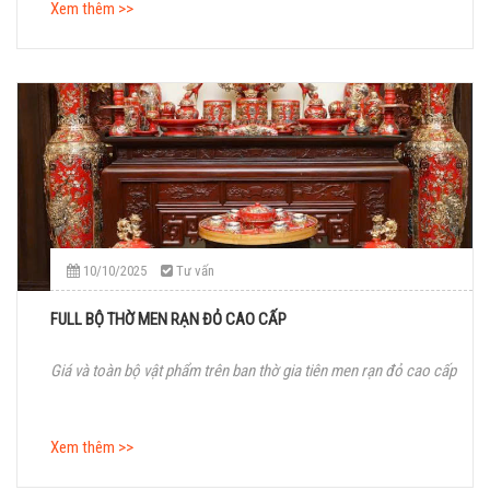
Xem thêm >>
10/10/2025
Tư vấn
FULL BỘ THỜ MEN RẠN ĐỎ CAO CẤP
Giá và toàn bộ vật phẩm trên ban thờ gia tiên men rạn đỏ cao cấp
Xem thêm >>