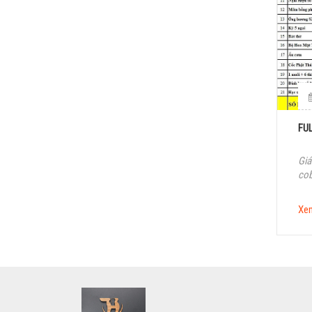
FU
Giá
co
Xe