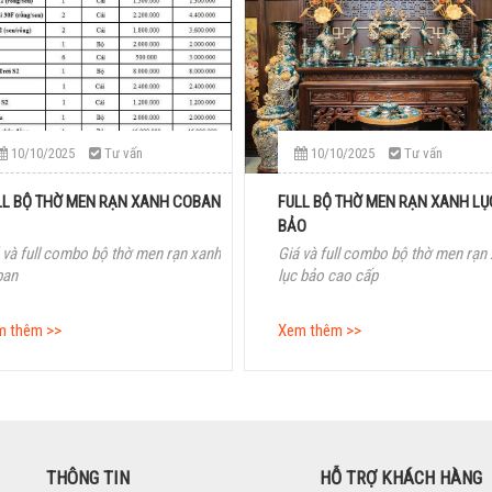
10/10/2025
Tư vấn
10/10/2025
Tư vấn
LL BỘ THỜ MEN RẠN XANH COBAN
FULL BỘ THỜ MEN RẠN XANH LỤ
BẢO
 và full combo bộ thờ men rạn xanh
Giá và full combo bộ thờ men rạn
ban
lục bảo cao cấp
m thêm >>
Xem thêm >>
THÔNG TIN
HỖ TRỢ KHÁCH HÀNG