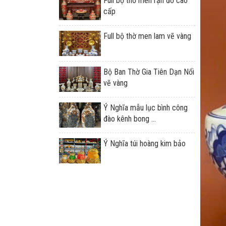
Full bộ thờ men rạn đỏ cao
cấp
Full bộ thờ men lam vẽ vàng
Bộ Ban Thờ Gia Tiên Dạn Nổi
vẽ vàng
Ý Nghĩa mẫu lục bình công
đào kênh bong ...
Ý Nghĩa túi hoàng kim bảo