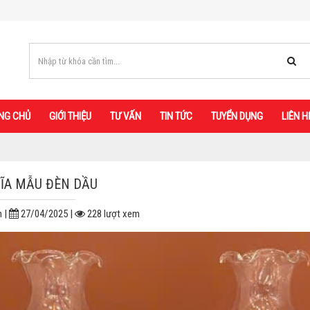
NG CHỦ
GIỚI THIỆU
TƯ VẤN
TIN TỨC
TUYỂN DỤNG
LIÊN H
ĨA MẪU ĐÈN DẦU
n |
27/04/2025 |
228 lượt xem