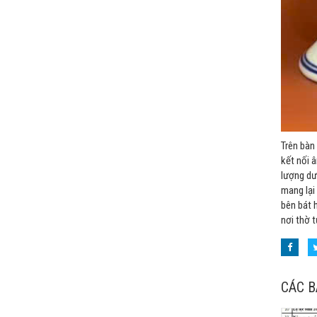
Trên bàn
kết nối 
lượng dư
mang lại
bên bát 
nơi thờ t
CÁC B