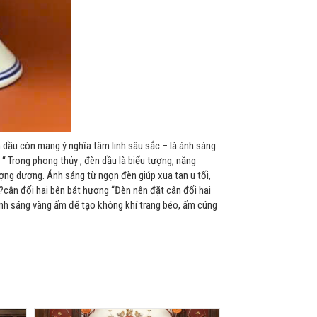
n dầu còn mang ý nghĩa tâm linh sâu sắc – là ánh sáng
“ Trong phong thủy , đèn dầu là biểu tượng, năng
ượng dương. Ánh sáng từ ngọn đèn giúp xua tan u tối,
?cân đối hai bên bát hương “Đèn nên đặt cân đối hai
 ánh sáng vàng ấm để tạo không khí trang béo, ấm cúng