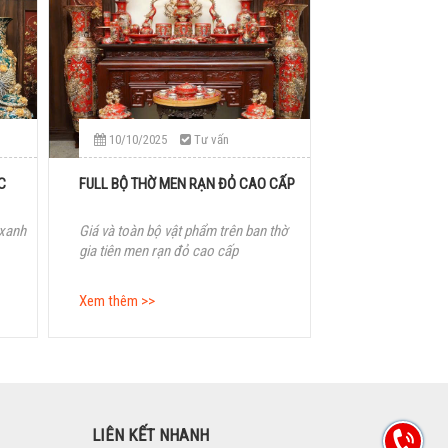
10/10/2025
Tư vấn
C
FULL BỘ THỜ MEN RẠN ĐỎ CAO CẤP
 xanh
Giá và toàn bộ vật phẩm trên ban thờ
gia tiên men rạn đỏ cao cấp
Xem thêm >>
LIÊN KẾT NHANH