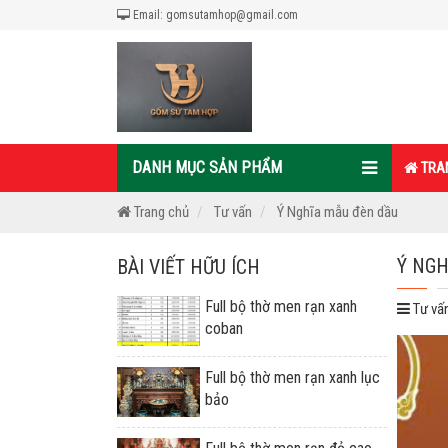
Email: gomsutamhop@gmail.com
DANH MỤC SẢN PHẨM
TRA
Trang chủ
Tư vấn
Ý Nghĩa mẫu đèn dầu
Ý NGH
BÀI VIẾT HỮU ÍCH
Full bộ thờ men rạn xanh
Tư vấ
coban
Full bộ thờ men rạn xanh lục
bảo