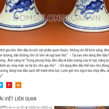
 thờ gia tiên, đèn dầu là một vật phẩm quen thuộc. Không chỉ để kích sáng, đè
âm dương, dẫn đường cho tổ tiên về ngự ban thờ.” – Tại sao nên dùng đèn dầu? 
ơng .​ Ánh sáng từ “Trong phong thủy, đèn dầu là biểu tượng của trí tuệ, năng l
 bình an, may mắn và tài lộc cho gia chủ.” – Sử dụng đèn dầu thế nào cho đúng
hương, dùng loại dầu sạch để tránh khói bụi. Luôn giữ cho ngọn lửa cháy đều,
ự.”
ÀI VIẾT LIÊN QUAN