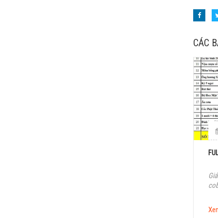
CÁC B
FU
Giá
co
Xe