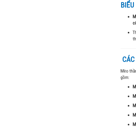
BIỂU
M
c
T
th
CÁC
Mèo thần
gồm:
M
M
M
M
M