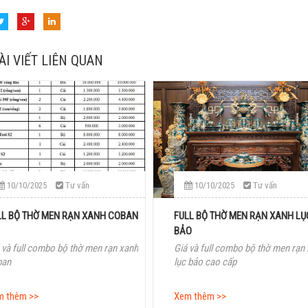
ÀI VIẾT LIÊN QUAN
10/10/2025
Tư vấn
10/10/2025
Tư vấn
LL BỘ THỜ MEN RẠN XANH COBAN
FULL BỘ THỜ MEN RẠN XANH LỤ
BẢO
 và full combo bộ thờ men rạn xanh
Giá và full combo bộ thờ men rạn
ban
lục bảo cao cấp
m thêm >>
Xem thêm >>