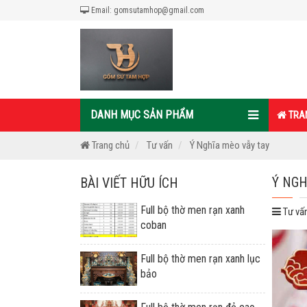
Email: gomsutamhop@gmail.com
DANH MỤC SẢN PHẨM
TRA
Trang chủ
Tư vấn
Ý Nghĩa mèo vẫy tay
Ý NGH
BÀI VIẾT HỮU ÍCH
Full bộ thờ men rạn xanh
Tư vấ
coban
Full bộ thờ men rạn xanh lục
bảo