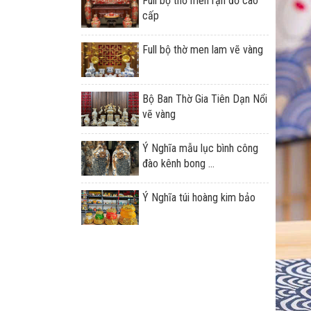
Full bộ thờ men rạn đỏ cao
cấp
Full bộ thờ men lam vẽ vàng
Bộ Ban Thờ Gia Tiên Dạn Nổi
vẽ vàng
Ý Nghĩa mẫu lục bình công
đào kênh bong ...
Ý Nghĩa túi hoàng kim bảo