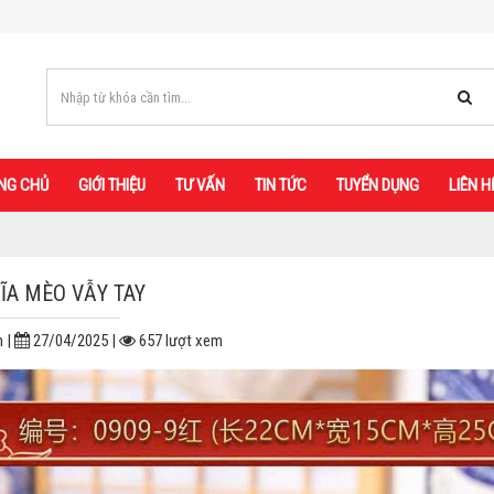
NG CHỦ
GIỚI THIỆU
TƯ VẤN
TIN TỨC
TUYỂN DỤNG
LIÊN H
ĨA MÈO VẪY TAY
n |
27/04/2025 |
657 lượt xem