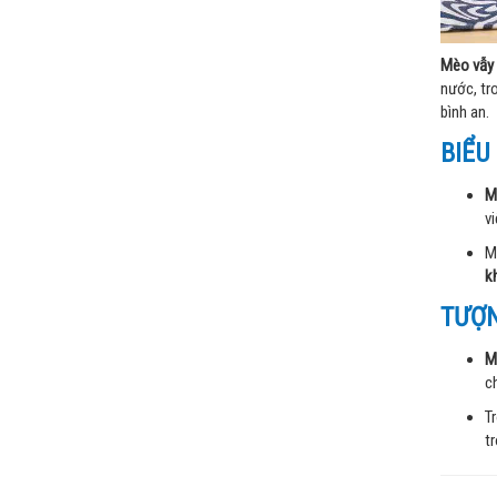
Mèo vẫy 
nước, tr
bình an.
BIỂU
M
v
M
k
TƯỢN
M
c
T
t