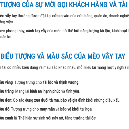
 TƯỢNG CỦA SỰ MỜI GỌI KHÁCH HÀNG VÀ TÀI
èo vẫy tay
thường được đặt tại
cửa ra vào
của cửa hàng, quán ăn, doanh nghiệ
ông việc
.
heo phong thủy,
cánh tay vẫy
của mèo có thể
hút năng lượng tài lộc
,
kích hoạt 
uận lợi.
 BIỂU TƯỢNG VÀ MÀU SẮC CỦA MÈO VẪY TAY
 tài có nhiều kiểu dáng và màu sắc khác nhau, mỗi kiểu lại mang một ý nghĩa 
àu vàng
: Tượng trưng cho
tài lộc và thịnh vượng
.
àu trắng
: Mang lại
bình an
,
hạnh phúc
và
tình yêu
.
àu đen
: Có tác dụng
xua đuổi tà ma, bảo vệ gia đình
khỏi những điều xấu.
àu đỏ
: Tượng trưng cho
may mắn
và
bảo vệ khỏi tai họa
.
àu xanh lá
: Thể hiện
sự sinh sôi nảy nở
,
tăng trưởng tài lộc
.