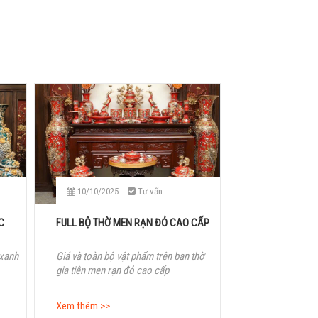
10/10/2025
Tư vấn
C
FULL BỘ THỜ MEN RẠN ĐỎ CAO CẤP
 xanh
Giá và toàn bộ vật phẩm trên ban thờ
gia tiên men rạn đỏ cao cấp
Xem thêm >>