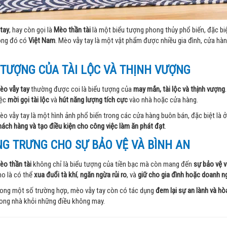
tay
, hay còn gọi là
Mèo thần tài
là một biểu tượng phong thủy phổ biến, đặc biệ
ong đó có
Việt Nam
. Mèo vẫy tay là một vật phẩm được nhiều gia đình, cửa hàn
 TƯỢNG CỦA TÀI LỘC VÀ THỊNH VƯỢNG
èo vẫy tay
thường được coi là biểu tượng của
may mắn, tài lộc và thịnh vượng
iệc
mời gọi tài lộc
và
hút năng lượng tích cực
vào nhà hoặc cửa hàng.
èo vẫy tay là một hình ảnh phổ biến trong các cửa hàng buôn bán, đặc biệt là 
hách hàng và tạo điều kiện cho công việc làm ăn phát đạt
.
G TRƯNG CHO SỰ BẢO VỆ VÀ BÌNH AN
èo thần tài
không chỉ là biểu tượng của tiền bạc mà còn mang đến
sự bảo vệ v
ho là có thể
xua đuổi tà khí
,
ngăn ngừa rủi ro
, và
giữ cho gia đình hoặc doanh n
rong một số trường hợp, mèo vẫy tay còn có tác dụng
đem lại sự an lành và hò
rong nhà khỏi những điều không may.