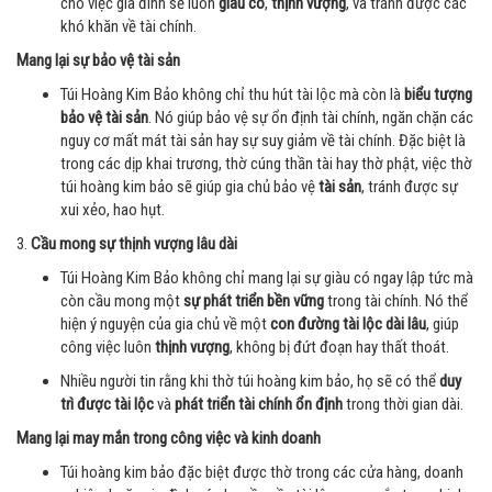
cho việc gia đình sẽ luôn
giàu có
,
thịnh vượng
, và tránh được các
khó khăn về tài chính.
Mang lại sự bảo vệ tài sản
Túi Hoàng Kim Bảo không chỉ thu hút tài lộc mà còn là
biểu tượng
bảo vệ tài sản
. Nó giúp bảo vệ sự ổn định tài chính, ngăn chặn các
nguy cơ mất mát tài sản hay sự suy giảm về tài chính. Đặc biệt là
trong các dịp khai trương, thờ cúng thần tài hay thờ phật, việc thờ
túi hoàng kim bảo sẽ giúp gia chủ bảo vệ
tài sản
, tránh được sự
xui xẻo, hao hụt.
3.
Cầu mong sự thịnh vượng lâu dài
Túi Hoàng Kim Bảo không chỉ mang lại sự giàu có ngay lập tức mà
còn cầu mong một
sự phát triển bền vững
trong tài chính. Nó thể
hiện ý nguyện của gia chủ về một
con đường tài lộc dài lâu
, giúp
công việc luôn
thịnh vượng
, không bị đứt đoạn hay thất thoát.
Nhiều người tin rằng khi thờ túi hoàng kim bảo, họ sẽ có thể
duy
trì được tài lộc
và
phát triển tài chính ổn định
trong thời gian dài.
Mang lại may mắn trong công việc và kinh doanh
Túi hoàng kim bảo đặc biệt được thờ trong các cửa hàng, doanh