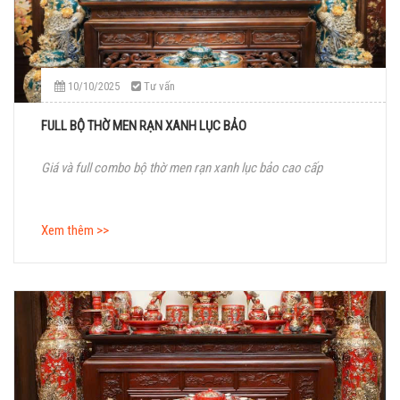
10/10/2025
Tư vấn
FULL BỘ THỜ MEN RẠN XANH LỤC BẢO
Giá và full combo bộ thờ men rạn xanh lục bảo cao cấp
Xem thêm >>