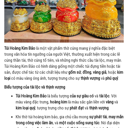
Túi Hoàng Kim Bảo
là một vật phẩm thờ cúng mang ý nghĩa đặc biệt
trong văn hóa tín ngưỡng của người Việt, thường xuất hiện trong các lễ
cúng thần tài, thờ cúng tổ tiên, và những nghi thức cầu tài lộc, may mắn.
Túi Hoàng Kim Bảo có hình dáng giống một chiếc túi đựng tiền hoặc tài
sản, được chế tác từ các chất liệu như
gốm sứ
,
đồng
,
vàng giả
, hoặc
kim
loại
có màu vàng óng ánh, tượng trưng cho sự
thịnh vượng
và
phú quý
.
Biểu tượng của tài lộc và thịnh vượng
Túi Hoàng Kim Bảo
là biểu tượng
của sự giàu có
và
tài lộc
. Với
màu vàng đặc trưng,
hoàng kim
là màu sắc gắn liền với
vàng
và
kim loại quý
, tượng trưng cho sự
phát đạt
và
thịnh vượng
.
Khi thờ túi hoàng kim bảo, gia chủ cầu mong
sự phát tài
,
may mắn
trong công việc làm ăn
, và
một cuộc sống sung túc
. Nó đại diện