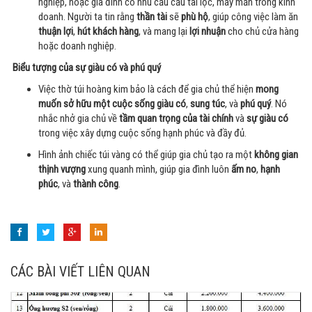
nghiệp, hoặc gia đình có nhu cầu cầu tài lộc, may mắn trong kinh
doanh. Người ta tin rằng
thần tài
sẽ
phù hộ
, giúp công việc làm ăn
thuận lợi
,
hút khách hàng
, và mang lại
lợi nhuận
cho chủ cửa hàng
hoặc doanh nghiệp.
Biểu tượng của sự giàu có và phú quý
Việc thờ túi hoàng kim bảo là cách để gia chủ thể hiện
mong
muốn sở hữu một cuộc sống giàu có
,
sung túc
, và
phú quý
. Nó
nhắc nhở gia chủ về
tầm quan trọng của tài chính
và
sự giàu có
trong việc xây dựng cuộc sống hạnh phúc và đầy đủ.
Hình ảnh chiếc túi vàng có thể giúp gia chủ tạo ra một
không gian
thịnh vượng
xung quanh mình, giúp gia đình luôn
ấm no
,
hạnh
phúc
, và
thành công
.
CÁC BÀI VIẾT LIÊN QUAN