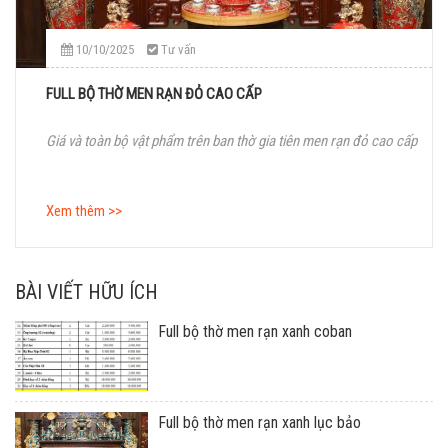
10/10/2025
Tư vấn
FULL BỘ THỜ MEN RẠN ĐỎ CAO CẤP
Giá và toàn bộ vật phẩm trên ban thờ gia tiên men rạn đỏ cao cấp
Xem thêm >>
BÀI VIẾT HỮU ÍCH
Full bộ thờ men rạn xanh coban
Full bộ thờ men rạn xanh lục bảo