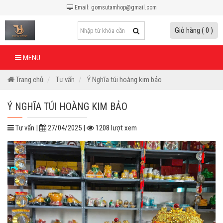
Email: gomsutamhop@gmail.com
Giỏ hàng ( 0 )
MENU
Trang chủ
Tư vấn
Ý Nghĩa túi hoàng kim bảo
Ý NGHĨA TÚI HOÀNG KIM BẢO
Tư vấn |
27/04/2025 |
1208 lượt xem